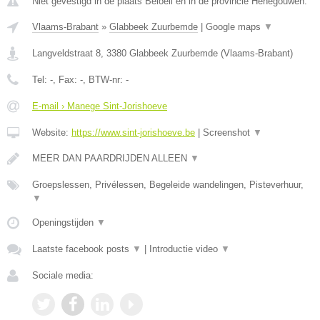
Niet gevestigd in de plaats Beloeil en in de provincie Henegouwen.
Vlaams-Brabant
»
Glabbeek Zuurbemde
|
Google maps
▼
Langveldstraat 8
,
3380
Glabbeek Zuurbemde
(
Vlaams-Brabant
)
Tel:
-
, Fax:
-
, BTW-nr:
-
E-mail › Manege Sint-Jorishoeve
Website:
https://www.sint-jorishoeve.be
|
Screenshot
▼
MEER DAN PAARDRIJDEN ALLEEN
▼
Groepslessen, Privélessen, Begeleide wandelingen, Pisteverhuur,
▼
Openingstijden
▼
Laatste facebook posts
▼
|
Introductie video
▼
Sociale media: