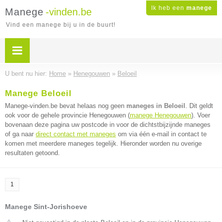
Ik heb een
manege
Manege
-vinden.be
Vind een manege bij u in de buurt!
U bent nu hier:
Home
»
Henegouwen
»
Beloeil
Manege Beloeil
Manege-vinden.be bevat helaas nog geen
maneges in Beloeil
. Dit geldt
ook voor de gehele provincie Henegouwen (
manege Henegouwen
). Voer
bovenaan deze pagina uw postcode in voor de dichtstbijzijnde maneges
of ga naar
direct contact met maneges
om via één e-mail in contact te
komen met meerdere maneges tegelijk. Hieronder worden nu overige
resultaten getoond.
1
Manege Sint-Jorishoeve