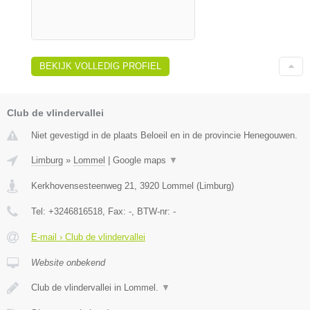
BEKIJK VOLLEDIG PROFIEL
Club de vlindervallei
Niet gevestigd in de plaats Beloeil en in de provincie Henegouwen.
Limburg
»
Lommel
|
Google maps
▼
Kerkhovensesteenweg 21
,
3920
Lommel
(
Limburg
)
Tel:
+3246816518
, Fax:
-
, BTW-nr:
-
E-mail › Club de vlindervallei
Website onbekend
Club de vlindervallei in Lommel.
▼