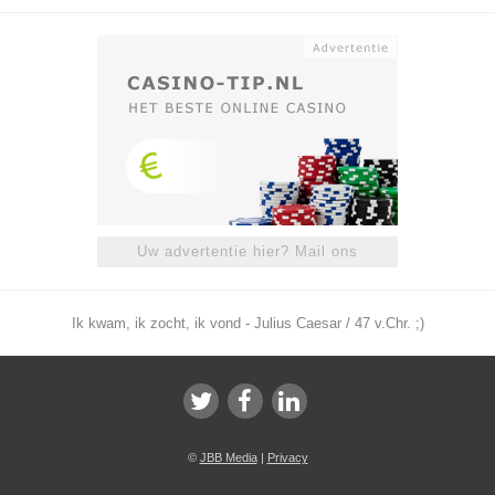
Uw advertentie hier? Mail ons
Ik kwam, ik zocht, ik vond - Julius Caesar / 47 v.Chr. ;)
©
JBB Media
|
Privacy