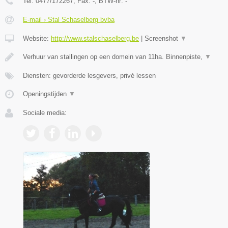
Tel:
0477/172267
, Fax:
-
, BTW-nr:
-
E-mail › Stal Schaselberg bvba
Website:
http://www.stalschaselberg.be
|
Screenshot
▼
Verhuur van stallingen op een domein van 11ha. Binnenpiste,
▼
Diensten: gevorderde lesgevers, privé lessen
Openingstijden
▼
Sociale media: