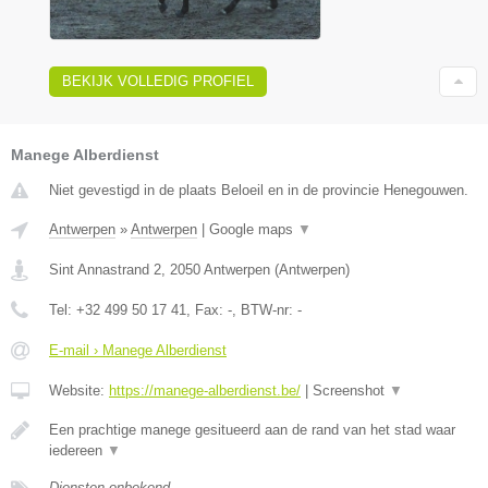
BEKIJK VOLLEDIG PROFIEL
Manege Alberdienst
Niet gevestigd in de plaats Beloeil en in de provincie Henegouwen.
Antwerpen
»
Antwerpen
|
Google maps
▼
Sint Annastrand 2
,
2050
Antwerpen
(
Antwerpen
)
Tel:
+32 499 50 17 41
, Fax:
-
, BTW-nr:
-
E-mail › Manege Alberdienst
Website:
https://manege-alberdienst.be/
|
Screenshot
▼
Een prachtige manege gesitueerd aan de rand van het stad waar
iedereen
▼
Diensten onbekend