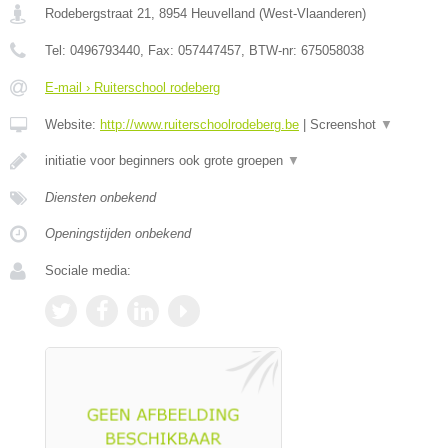
Rodebergstraat 21
,
8954
Heuvelland
(
West-Vlaanderen
)
Tel:
0496793440
, Fax:
057447457
, BTW-nr:
675058038
E-mail › Ruiterschool rodeberg
Website:
http://www.ruiterschoolrodeberg.be
|
Screenshot
▼
initiatie voor beginners ook grote groepen
▼
Diensten onbekend
Openingstijden onbekend
Sociale media: