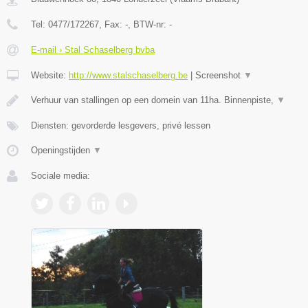
Tel:
0477/172267
, Fax:
-
, BTW-nr:
-
E-mail › Stal Schaselberg bvba
Website:
http://www.stalschaselberg.be
|
Screenshot
▼
Verhuur van stallingen op een domein van 11ha. Binnenpiste,
▼
Diensten: gevorderde lesgevers, privé lessen
Openingstijden
▼
Sociale media: