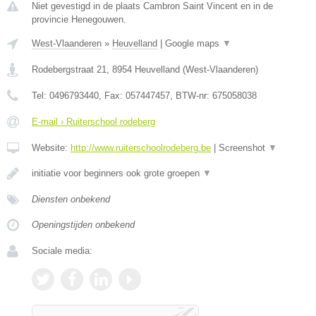
Niet gevestigd in de plaats Cambron Saint Vincent en in de
provincie Henegouwen.
West-Vlaanderen
»
Heuvelland
|
Google maps
▼
Rodebergstraat 21
,
8954
Heuvelland
(
West-Vlaanderen
)
Tel:
0496793440
, Fax:
057447457
, BTW-nr:
675058038
E-mail › Ruiterschool rodeberg
Website:
http://www.ruiterschoolrodeberg.be
|
Screenshot
▼
initiatie voor beginners ook grote groepen
▼
Diensten onbekend
Openingstijden onbekend
Sociale media: