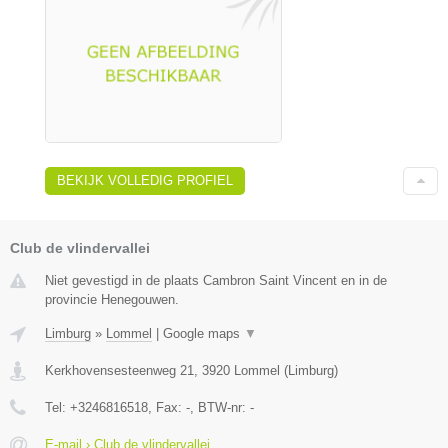
BEKIJK VOLLEDIG PROFIEL
Club de vlindervallei
Niet gevestigd in de plaats Cambron Saint Vincent en in de
provincie Henegouwen.
Limburg
»
Lommel
|
Google maps
▼
Kerkhovensesteenweg 21
,
3920
Lommel
(
Limburg
)
Tel:
+3246816518
, Fax:
-
, BTW-nr:
-
E-mail › Club de vlindervallei