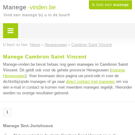
Ik heb een
manege
Manege
-vinden.be
Vind een manege bij u in de buurt!
U bent nu hier:
Home
»
Henegouwen
»
Cambron Saint Vincent
Manege Cambron Saint Vincent
Manege-vinden.be bevat helaas nog geen
maneges in Cambron Saint
Vincent
. Dit geldt ook voor de gehele provincie Henegouwen (
manege
Henegouwen
). Voer bovenaan deze pagina uw postcode in voor de
dichtstbijzijnde maneges of ga naar
direct contact met maneges
om via
één e-mail in contact te komen met meerdere maneges tegelijk. Hieronder
worden nu overige resultaten getoond.
1
Manege Sint-Jorishoeve