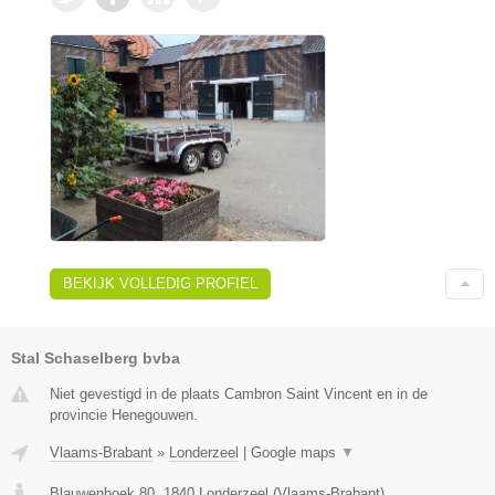
BEKIJK VOLLEDIG PROFIEL
Stal Schaselberg bvba
Niet gevestigd in de plaats Cambron Saint Vincent en in de
provincie Henegouwen.
Vlaams-Brabant
»
Londerzeel
|
Google maps
▼
Blauwenhoek 80
,
1840
Londerzeel
(
Vlaams-Brabant
)