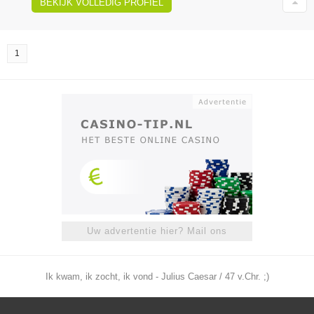
BEKIJK VOLLEDIG PROFIEL
1
Uw advertentie hier? Mail ons
Ik kwam, ik zocht, ik vond - Julius Caesar / 47 v.Chr. ;)