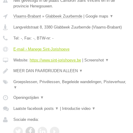
Niet gevestigd in de plaats Cambron Saint Vincent en in de
provincie Henegouwen.
Vlaams-Brabant
»
Glabbeek Zuurbemde
|
Google maps
▼
Langveldstraat 8
,
3380
Glabbeek Zuurbemde
(
Vlaams-Brabant
)
Tel:
-
, Fax:
-
, BTW-nr:
-
E-mail › Manege Sint-Jorishoeve
Website:
https://www.sint-jorishoeve.be
|
Screenshot
▼
MEER DAN PAARDRIJDEN ALLEEN
▼
Groepslessen, Privélessen, Begeleide wandelingen, Pisteverhuur,
▼
Openingstijden
▼
Laatste facebook posts
▼
|
Introductie video
▼
Sociale media: