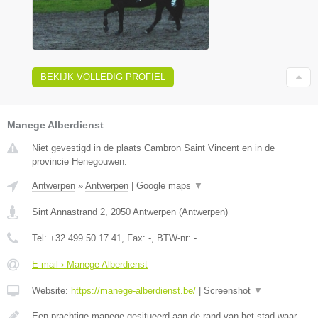
BEKIJK VOLLEDIG PROFIEL
Manege Alberdienst
Niet gevestigd in de plaats Cambron Saint Vincent en in de
provincie Henegouwen.
Antwerpen
»
Antwerpen
|
Google maps
▼
Sint Annastrand 2
,
2050
Antwerpen
(
Antwerpen
)
Tel:
+32 499 50 17 41
, Fax:
-
, BTW-nr:
-
E-mail › Manege Alberdienst
Website:
https://manege-alberdienst.be/
|
Screenshot
▼
Een prachtige manege gesitueerd aan de rand van het stad waar