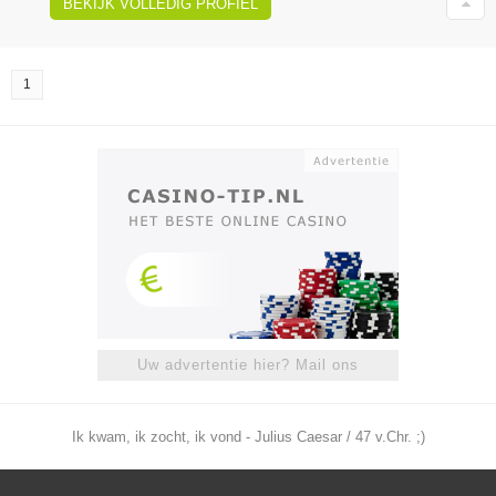
BEKIJK VOLLEDIG PROFIEL
1
Uw advertentie hier? Mail ons
Ik kwam, ik zocht, ik vond - Julius Caesar / 47 v.Chr. ;)