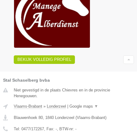
BEKIJK VOLLEDIG PROFIEL
Stal Schaselberg bvba
Niet gevestigd in de plaats Chievres en in de provincie
Henegouwen.
Vlaams-Brabant
»
Londerzeel
|
Google maps
▼
Blauwenhoek 80
,
1840
Londerzeel
(
Vlaams-Brabant
)
Tel:
0477/172267
, Fax:
-
, BTW-nr:
-