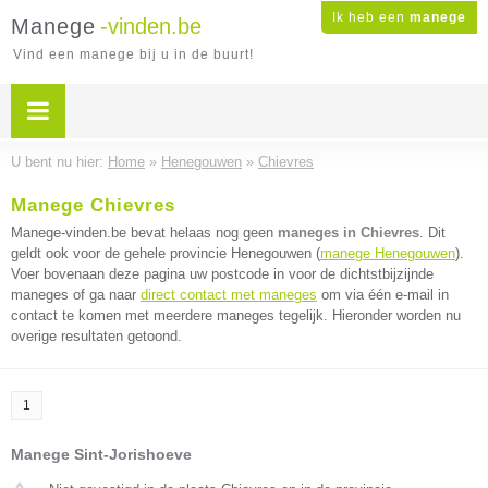
Ik heb een
manege
Manege
-vinden.be
Vind een manege bij u in de buurt!
U bent nu hier:
Home
»
Henegouwen
»
Chievres
Manege Chievres
Manege-vinden.be bevat helaas nog geen
maneges in Chievres
. Dit
geldt ook voor de gehele provincie Henegouwen (
manege Henegouwen
).
Voer bovenaan deze pagina uw postcode in voor de dichtstbijzijnde
maneges of ga naar
direct contact met maneges
om via één e-mail in
contact te komen met meerdere maneges tegelijk. Hieronder worden nu
overige resultaten getoond.
1
Manege Sint-Jorishoeve