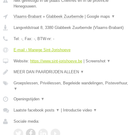
Niet gevestigd in de plaats Chievres en in de provincie
Henegouwen.
Vlaams-Brabant
»
Glabbeek Zuurbemde
|
Google maps
▼
Langveldstraat 8
,
3380
Glabbeek Zuurbemde
(
Vlaams-Brabant
)
Tel:
-
, Fax:
-
, BTW-nr:
-
E-mail › Manege Sint-Jorishoeve
Website:
https://www.sint-jorishoeve.be
|
Screenshot
▼
MEER DAN PAARDRIJDEN ALLEEN
▼
Groepslessen, Privélessen, Begeleide wandelingen, Pisteverhuur,
▼
Openingstijden
▼
Laatste facebook posts
▼
|
Introductie video
▼
Sociale media: