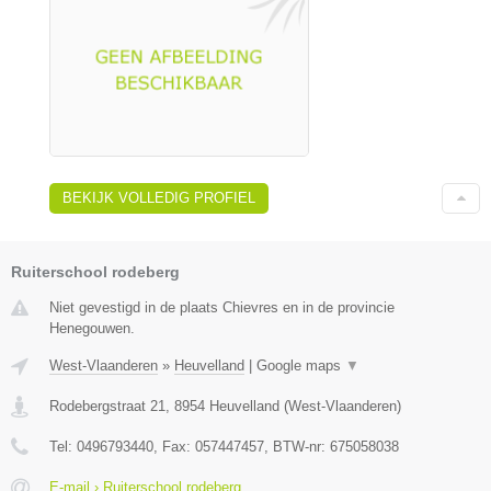
BEKIJK VOLLEDIG PROFIEL
Ruiterschool rodeberg
Niet gevestigd in de plaats Chievres en in de provincie
Henegouwen.
West-Vlaanderen
»
Heuvelland
|
Google maps
▼
Rodebergstraat 21
,
8954
Heuvelland
(
West-Vlaanderen
)
Tel:
0496793440
, Fax:
057447457
, BTW-nr:
675058038
E-mail › Ruiterschool rodeberg