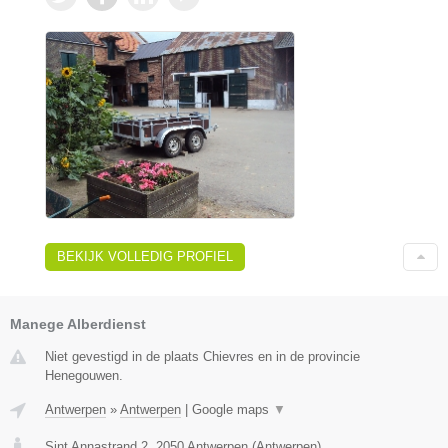
BEKIJK VOLLEDIG PROFIEL
Manege Alberdienst
Niet gevestigd in de plaats Chievres en in de provincie
Henegouwen.
Antwerpen
»
Antwerpen
|
Google maps
▼
Sint Annastrand 2
,
2050
Antwerpen
(
Antwerpen
)