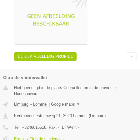
BEKIJK VOLLEDIG PROFIEL
Club de vlindervallei
Niet gevestigd in de plaats Courcelles en in de provincie
Henegouwen.
Limburg
»
Lommel
|
Google maps
▼
Kerkhovensesteenweg 21
,
3920
Lommel
(
Limburg
)
Tel:
+3246816518
, Fax:
-
, BTW-nr:
-
E-mail › Club de vlindervallei