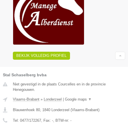
BEKIJK VOLLEDIG PROFIEL
Stal Schaselberg bvba
Niet gevestigd in de plaats Courcelles en in de provincie
Henegouwen.
Vlaams-Brabant
»
Londerzeel
|
Google maps
▼
Blauwenhoek 80
,
1840
Londerzeel
(
Vlaams-Brabant
)
Tel:
0477/172267
, Fax:
-
, BTW-nr:
-