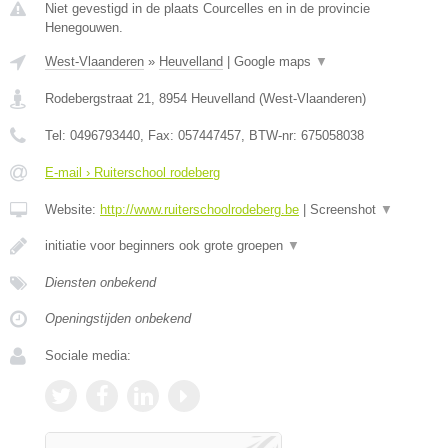
Niet gevestigd in de plaats Courcelles en in de provincie
Henegouwen.
West-Vlaanderen
»
Heuvelland
|
Google maps
▼
Rodebergstraat 21
,
8954
Heuvelland
(
West-Vlaanderen
)
Tel:
0496793440
, Fax:
057447457
, BTW-nr:
675058038
E-mail › Ruiterschool rodeberg
Website:
http://www.ruiterschoolrodeberg.be
|
Screenshot
▼
initiatie voor beginners ook grote groepen
▼
Diensten onbekend
Openingstijden onbekend
Sociale media: