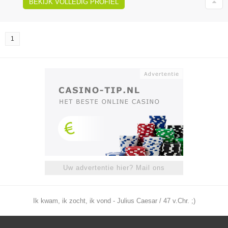
BEKIJK VOLLEDIG PROFIEL
1
Uw advertentie hier? Mail ons
Ik kwam, ik zocht, ik vond - Julius Caesar / 47 v.Chr. ;)