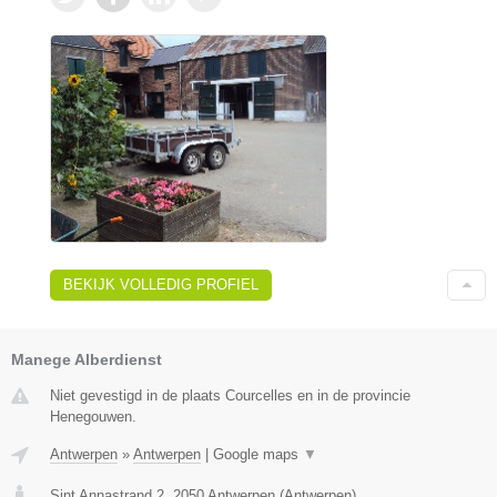
BEKIJK VOLLEDIG PROFIEL
Manege Alberdienst
Niet gevestigd in de plaats Courcelles en in de provincie
Henegouwen.
Antwerpen
»
Antwerpen
|
Google maps
▼
Sint Annastrand 2
,
2050
Antwerpen
(
Antwerpen
)