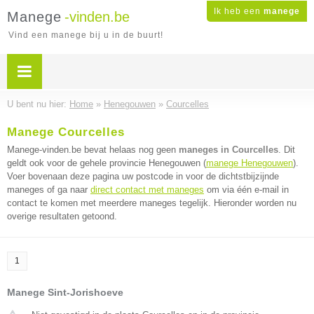
Ik heb een
manege
Manege
-vinden.be
Vind een manege bij u in de buurt!
U bent nu hier:
Home
»
Henegouwen
»
Courcelles
Manege Courcelles
Manege-vinden.be bevat helaas nog geen
maneges in Courcelles
. Dit
geldt ook voor de gehele provincie Henegouwen (
manege Henegouwen
).
Voer bovenaan deze pagina uw postcode in voor de dichtstbijzijnde
maneges of ga naar
direct contact met maneges
om via één e-mail in
contact te komen met meerdere maneges tegelijk. Hieronder worden nu
overige resultaten getoond.
1
Manege Sint-Jorishoeve