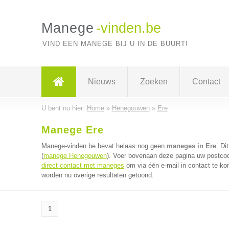
Manege
-vinden.be
VIND EEN MANEGE BIJ U IN DE BUURT!
Nieuws
Zoeken
Contact
U bent nu hier:
Home
»
Henegouwen
»
Ere
Manege Ere
Manege-vinden.be bevat helaas nog geen
maneges in Ere
. Di
(
manege Henegouwen
). Voer bovenaan deze pagina uw postcode
direct contact met maneges
om via één e-mail in contact te k
worden nu overige resultaten getoond.
1