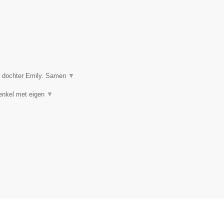
n dochter Emily. Samen
▼
(enkel met eigen
▼