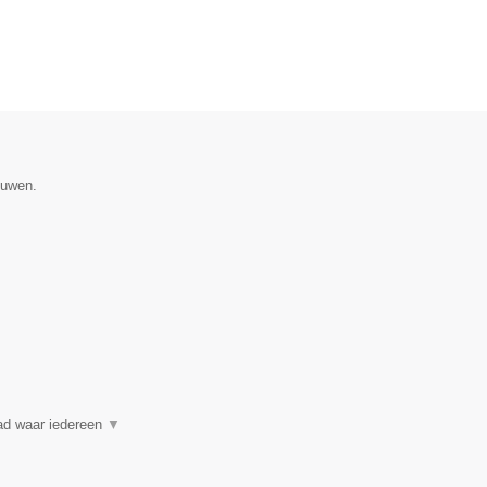
ouwen.
ad waar iedereen
▼