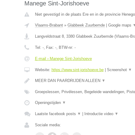
Manege Sint-Jorishoeve
Niet gevestigd in de plaats Ere en in de provincie Heneg
Vlaams-Brabant
»
Glabbeek Zuurbemde
|
Google maps
Langveldstraat 8
,
3380
Glabbeek Zuurbemde
(
Vlaams-Br
Tel:
-
, Fax:
-
, BTW-nr:
-
E-mail › Manege Sint-Jorishoeve
Website:
https://www.sint-jorishoeve.be
|
Screenshot
▼
MEER DAN PAARDRIJDEN ALLEEN
▼
Groepslessen, Privélessen, Begeleide wandelingen, Pist
Openingstijden
▼
Laatste facebook posts
▼
|
Introductie video
▼
Sociale media: