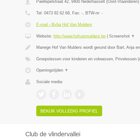
Paellepelstraat 42
,
9400
Nederhasselt
(
Oost-Vlaanderen
)
Tel:
0473 92 62 68
, Fax:
-
, BTW-nr:
-
E-mail › Bvba Hof Van Mulders
Website:
http://www.hofvanmulders.be
|
Screenshot
▼
Manege Hof Van Mulders wordt gerund door Bart, Anja e
Groepslessen voor kinderen en volwassen, Privelessen 
Openingstijden
▼
Sociale media:
BEKIJK VOLLEDIG PROFIEL
Club de vlindervallei