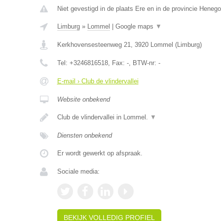
Niet gevestigd in de plaats Ere en in de provincie Heneg
Limburg
»
Lommel
|
Google maps
▼
Kerkhovensesteenweg 21
,
3920
Lommel
(
Limburg
)
Tel:
+3246816518
, Fax:
-
, BTW-nr:
-
E-mail › Club de vlindervallei
Website onbekend
Club de vlindervallei in Lommel.
▼
Diensten onbekend
Er wordt gewerkt op afspraak.
Sociale media:
BEKIJK VOLLEDIG PROFIEL