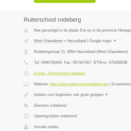
Ruiterschool rodeberg
Niet gevestigd in de plaats Ere en in de provincie Heneg
West-Vlaanderen
»
Heuvelland
|
Google maps
▼
Rodebergstraat 21
,
8954
Heuvelland
(
West-Vlaanderen
)
Tel:
0496793440
, Fax:
057447457
, BTW-nr:
675058038
E-mail › Ruiterschool rodeberg
Website:
http://www.ruiterschoolrodeberg.be
|
Screensho
initiatie voor beginners ook grote groepen
▼
Diensten onbekend
Openingstijden onbekend
Sociale media: