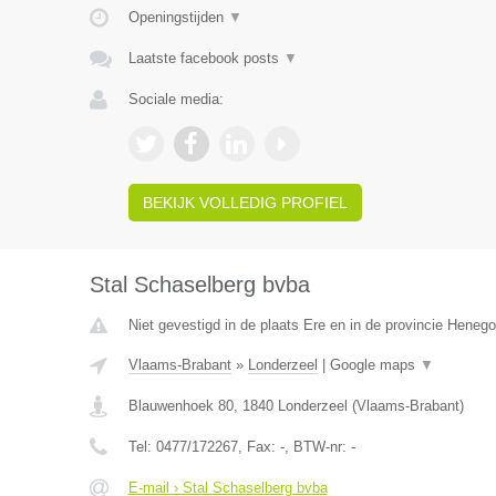
Openingstijden
▼
Laatste facebook posts
▼
Sociale media:
BEKIJK VOLLEDIG PROFIEL
Stal Schaselberg bvba
Niet gevestigd in de plaats Ere en in de provincie Heneg
Vlaams-Brabant
»
Londerzeel
|
Google maps
▼
Blauwenhoek 80
,
1840
Londerzeel
(
Vlaams-Brabant
)
Tel:
0477/172267
, Fax:
-
, BTW-nr:
-
E-mail › Stal Schaselberg bvba