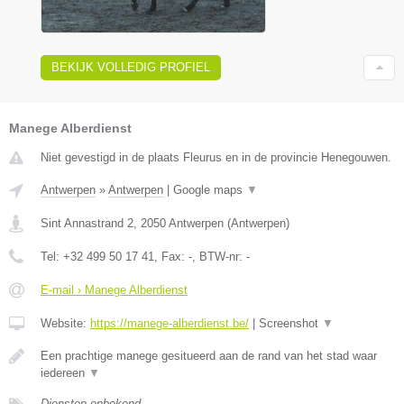
BEKIJK VOLLEDIG PROFIEL
Manege Alberdienst
Niet gevestigd in de plaats Fleurus en in de provincie Henegouwen.
Antwerpen
»
Antwerpen
|
Google maps
▼
Sint Annastrand 2
,
2050
Antwerpen
(
Antwerpen
)
Tel:
+32 499 50 17 41
, Fax:
-
, BTW-nr:
-
E-mail › Manege Alberdienst
Website:
https://manege-alberdienst.be/
|
Screenshot
▼
Een prachtige manege gesitueerd aan de rand van het stad waar
iedereen
▼
Diensten onbekend