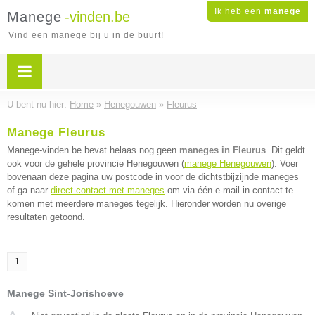
Ik heb een
manege
Manege
-vinden.be
Vind een manege bij u in de buurt!
U bent nu hier:
Home
»
Henegouwen
»
Fleurus
Manege Fleurus
Manege-vinden.be bevat helaas nog geen
maneges in Fleurus
. Dit geldt
ook voor de gehele provincie Henegouwen (
manege Henegouwen
). Voer
bovenaan deze pagina uw postcode in voor de dichtstbijzijnde maneges
of ga naar
direct contact met maneges
om via één e-mail in contact te
komen met meerdere maneges tegelijk. Hieronder worden nu overige
resultaten getoond.
1
Manege Sint-Jorishoeve