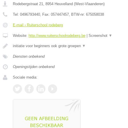
Rodebergstraat 21
,
8954
Heuvelland
(
West-Vlaanderen
)
Tel:
0496793440
, Fax:
057447457
, BTW-nr:
675058038
E-mail › Ruiterschool rodeberg
Website:
http://www.ruiterschoolrodeberg.be
|
Screenshot
▼
initiatie voor beginners ook grote groepen
▼
Diensten onbekend
Openingstijden onbekend
Sociale media: