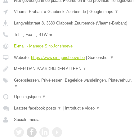
Niet gevestigd in de plaats Fleurus en in de provincie Henegouwen.
Vlaams-Brabant
»
Glabbeek Zuurbemde
|
Google maps
▼
Langveldstraat 8
,
3380
Glabbeek Zuurbemde
(
Vlaams-Brabant
)
Tel:
-
, Fax:
-
, BTW-nr:
-
E-mail › Manege Sint-Jorishoeve
Website:
https://www.sint-jorishoeve.be
|
Screenshot
▼
MEER DAN PAARDRIJDEN ALLEEN
▼
Groepslessen, Privélessen, Begeleide wandelingen, Pisteverhuur,
▼
Openingstijden
▼
Laatste facebook posts
▼
|
Introductie video
▼
Sociale media: