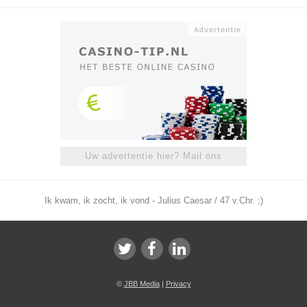
Uw advertentie hier? Mail ons
Ik kwam, ik zocht, ik vond - Julius Caesar / 47 v.Chr. ;)
©
JBB Media
|
Privacy