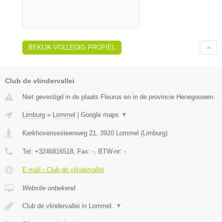
BEKIJK VOLLEDIG PROFIEL
Club de vlindervallei
Niet gevestigd in de plaats Fleurus en in de provincie Henegouwen.
Limburg
»
Lommel
|
Google maps
▼
Kerkhovensesteenweg 21
,
3920
Lommel
(
Limburg
)
Tel:
+3246816518
, Fax:
-
, BTW-nr:
-
E-mail › Club de vlindervallei
Website onbekend
Club de vlindervallei in Lommel.
▼