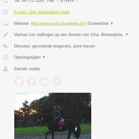
Tel:
0477/172267
, Fax:
-
, BTW-nr:
-
E-mail › Stal Schaselberg bvba
Website:
http://www.stalschaselberg.be
|
Screenshot
▼
Verhuur van stallingen op een domein van 11ha. Binnenpiste,
▼
Diensten: gevorderde lesgevers, privé lessen
Openingstijden
▼
Sociale media: