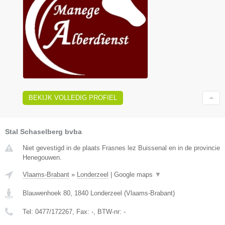
BEKIJK VOLLEDIG PROFIEL
Stal Schaselberg bvba
Niet gevestigd in de plaats Frasnes lez Buissenal en in de provincie
Henegouwen.
Vlaams-Brabant
»
Londerzeel
|
Google maps
▼
Blauwenhoek 80
,
1840
Londerzeel
(
Vlaams-Brabant
)
Tel:
0477/172267
, Fax:
-
, BTW-nr:
-