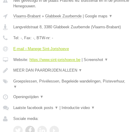
Niet gevestigd in de plaats Frasnes lez Buissenal en in de provincie
Henegouwen.
Vlaams-Brabant
»
Glabbeek Zuurbemde
|
Google maps
▼
Langveldstraat 8
,
3380
Glabbeek Zuurbemde
(
Vlaams-Brabant
)
Tel:
-
, Fax:
-
, BTW-nr:
-
E-mail › Manege Sint-Jorishoeve
Website:
https://www.sint-jorishoeve.be
|
Screenshot
▼
MEER DAN PAARDRIJDEN ALLEEN
▼
Groepslessen, Privélessen, Begeleide wandelingen, Pisteverhuur,
▼
Openingstijden
▼
Laatste facebook posts
▼
|
Introductie video
▼
Sociale media: