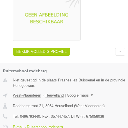
BEKIJK VOLLEDIG PROFIEL
Ruiterschool rodeberg
Niet gevestigd in de plaats Frasnes lez Buissenal en in de provincie
Henegouwen.
West-Vlaanderen
»
Heuvelland
|
Google maps
▼
Rodebergstraat 21
,
8954
Heuvelland
(
West-Vlaanderen
)
Tel:
0496793440
, Fax:
057447457
, BTW-nr:
675058038
E-mail › Ruiterschool rodeberg