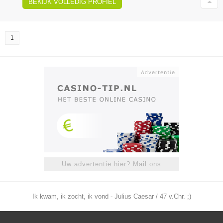
BEKIJK VOLLEDIG PROFIEL
1
Uw advertentie hier? Mail ons
Ik kwam, ik zocht, ik vond - Julius Caesar / 47 v.Chr. ;)