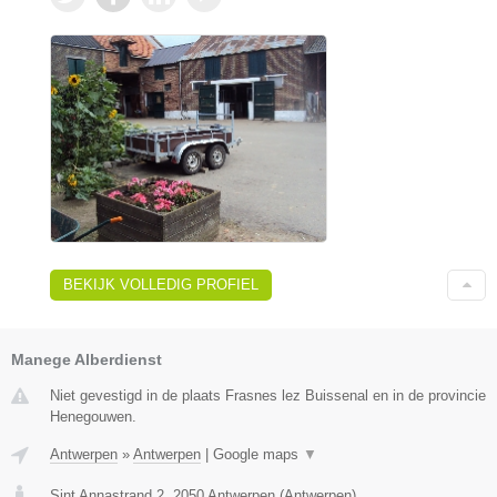
BEKIJK VOLLEDIG PROFIEL
Manege Alberdienst
Niet gevestigd in de plaats Frasnes lez Buissenal en in de provincie
Henegouwen.
Antwerpen
»
Antwerpen
|
Google maps
▼
Sint Annastrand 2
,
2050
Antwerpen
(
Antwerpen
)