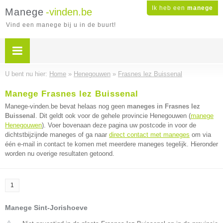
Ik heb een
manege
Manege
-vinden.be
Vind een manege bij u in de buurt!
U bent nu hier:
Home
»
Henegouwen
»
Frasnes lez Buissenal
Manege Frasnes lez Buissenal
Manege-vinden.be bevat helaas nog geen
maneges in Frasnes lez
Buissenal
. Dit geldt ook voor de gehele provincie Henegouwen (
manege
Henegouwen
). Voer bovenaan deze pagina uw postcode in voor de
dichtstbijzijnde maneges of ga naar
direct contact met maneges
om via
één e-mail in contact te komen met meerdere maneges tegelijk. Hieronder
worden nu overige resultaten getoond.
1
Manege Sint-Jorishoeve