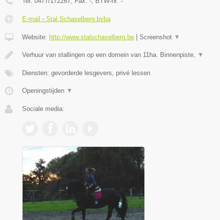
Tel:
0477/172267
, Fax:
-
, BTW-nr:
-
E-mail › Stal Schaselberg bvba
Website:
http://www.stalschaselberg.be
|
Screenshot
▼
Verhuur van stallingen op een domein van 11ha. Binnenpiste,
▼
Diensten: gevorderde lesgevers, privé lessen
Openingstijden
▼
Sociale media: