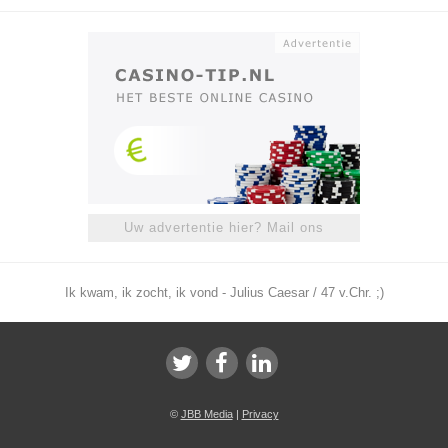
Uw advertentie hier? Mail ons
Ik kwam, ik zocht, ik vond - Julius Caesar / 47 v.Chr. ;)
©
JBB Media
|
Privacy