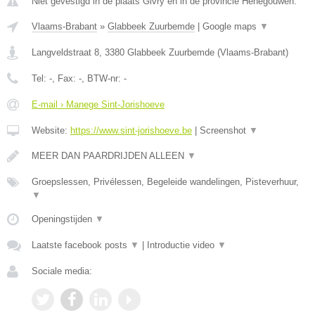
Niet gevestigd in de plaats Givry en in de provincie Henegouwen.
Vlaams-Brabant
»
Glabbeek Zuurbemde
|
Google maps
▼
Langveldstraat 8
,
3380
Glabbeek Zuurbemde
(
Vlaams-Brabant
)
Tel:
-
, Fax:
-
, BTW-nr:
-
E-mail › Manege Sint-Jorishoeve
Website:
https://www.sint-jorishoeve.be
|
Screenshot
▼
MEER DAN PAARDRIJDEN ALLEEN
▼
Groepslessen, Privélessen, Begeleide wandelingen, Pisteverhuur,
▼
Openingstijden
▼
Laatste facebook posts
▼
|
Introductie video
▼
Sociale media: