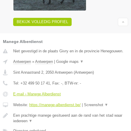
BEKIJK VOLLEDIG PROFIEL
Manege Alberdienst
Niet gevestigd in de plaats Givry en in de provincie Henegouwen.
Antwerpen
»
Antwerpen
|
Google maps
▼
Sint Annastrand 2
,
2050
Antwerpen
(
Antwerpen
)
Tel:
+32 499 50 17 41
, Fax:
-
, BTW-nr:
-
E-mail › Manege Alberdienst
Website:
https://manege-alberdienst.be/
|
Screenshot
▼
Een prachtige manege gesitueerd aan de rand van het stad waar
iedereen
▼
Diensten onbekend