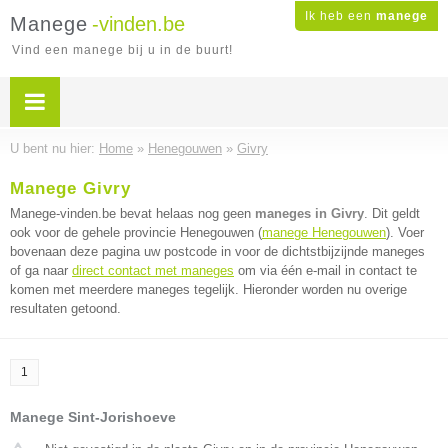
Ik heb een
manege
Manege
-vinden.be
Vind een manege bij u in de buurt!
U bent nu hier:
Home
»
Henegouwen
»
Givry
Manege Givry
Manege-vinden.be bevat helaas nog geen
maneges in Givry
. Dit geldt
ook voor de gehele provincie Henegouwen (
manege Henegouwen
). Voer
bovenaan deze pagina uw postcode in voor de dichtstbijzijnde maneges
of ga naar
direct contact met maneges
om via één e-mail in contact te
komen met meerdere maneges tegelijk. Hieronder worden nu overige
resultaten getoond.
1
Manege Sint-Jorishoeve