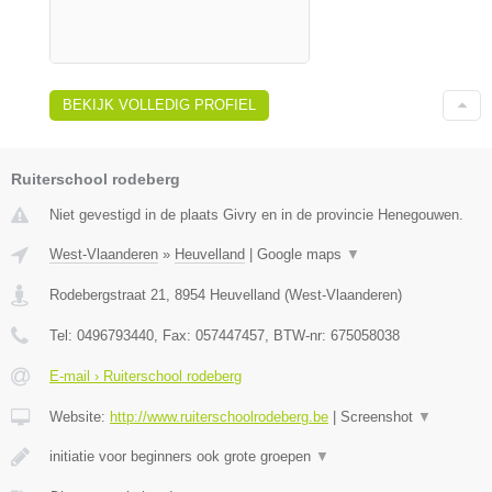
BEKIJK VOLLEDIG PROFIEL
Ruiterschool rodeberg
Niet gevestigd in de plaats Givry en in de provincie Henegouwen.
West-Vlaanderen
»
Heuvelland
|
Google maps
▼
Rodebergstraat 21
,
8954
Heuvelland
(
West-Vlaanderen
)
Tel:
0496793440
, Fax:
057447457
, BTW-nr:
675058038
E-mail › Ruiterschool rodeberg
Website:
http://www.ruiterschoolrodeberg.be
|
Screenshot
▼
initiatie voor beginners ook grote groepen
▼