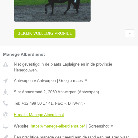
BEKIJK VOLLEDIG PROFIEL
Manege Alberdienst
Niet gevestigd in de plaats Laplaigne en in de provincie
Henegouwen.
Antwerpen
»
Antwerpen
|
Google maps
▼
Sint Annastrand 2
,
2050
Antwerpen
(
Antwerpen
)
Tel:
+32 499 50 17 41
, Fax:
-
, BTW-nr:
-
E-mail › Manege Alberdienst
Website:
https://manege-alberdienst.be/
|
Screenshot
▼
Een prachtige manege gesitueerd aan de rand van het stad waar