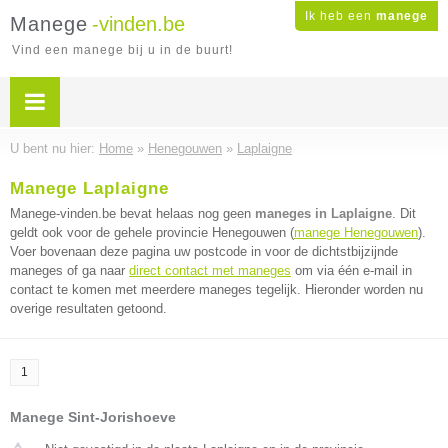
Ik heb een
manege
Manege
-vinden.be
Vind een manege bij u in de buurt!
U bent nu hier:
Home
»
Henegouwen
»
Laplaigne
Manege Laplaigne
Manege-vinden.be bevat helaas nog geen
maneges in Laplaigne
. Dit
geldt ook voor de gehele provincie Henegouwen (
manege Henegouwen
).
Voer bovenaan deze pagina uw postcode in voor de dichtstbijzijnde
maneges of ga naar
direct contact met maneges
om via één e-mail in
contact te komen met meerdere maneges tegelijk. Hieronder worden nu
overige resultaten getoond.
1
Manege Sint-Jorishoeve