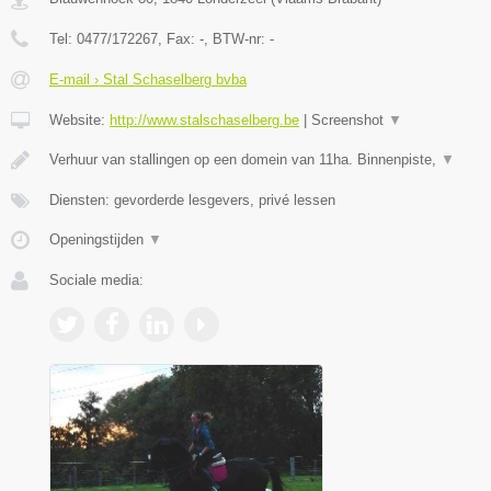
Tel:
0477/172267
, Fax:
-
, BTW-nr:
-
E-mail › Stal Schaselberg bvba
Website:
http://www.stalschaselberg.be
|
Screenshot
▼
Verhuur van stallingen op een domein van 11ha. Binnenpiste,
▼
Diensten: gevorderde lesgevers, privé lessen
Openingstijden
▼
Sociale media: