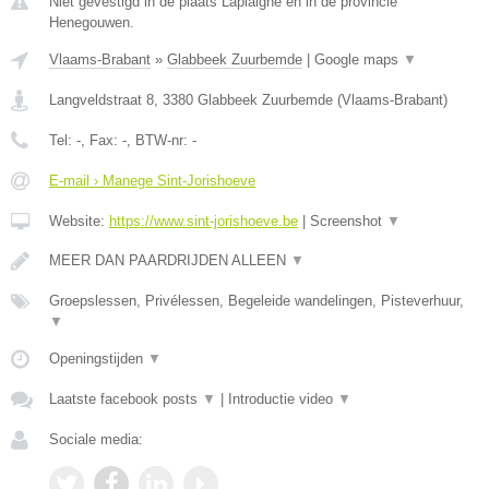
Niet gevestigd in de plaats Laplaigne en in de provincie
Henegouwen.
Vlaams-Brabant
»
Glabbeek Zuurbemde
|
Google maps
▼
Langveldstraat 8
,
3380
Glabbeek Zuurbemde
(
Vlaams-Brabant
)
Tel:
-
, Fax:
-
, BTW-nr:
-
E-mail › Manege Sint-Jorishoeve
Website:
https://www.sint-jorishoeve.be
|
Screenshot
▼
MEER DAN PAARDRIJDEN ALLEEN
▼
Groepslessen, Privélessen, Begeleide wandelingen, Pisteverhuur,
▼
Openingstijden
▼
Laatste facebook posts
▼
|
Introductie video
▼
Sociale media: