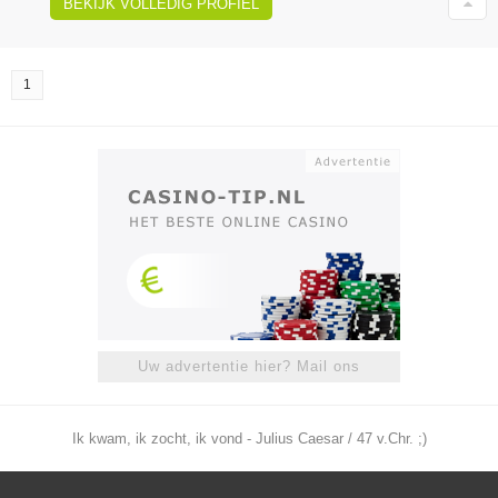
BEKIJK VOLLEDIG PROFIEL
1
Uw advertentie hier? Mail ons
Ik kwam, ik zocht, ik vond - Julius Caesar / 47 v.Chr. ;)