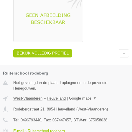
BEKIJK VOLLEDIG PROFIEL
Ruiterschool rodeberg
Niet gevestigd in de plaats Laplaigne en in de provincie
Henegouwen.
West-Vlaanderen
»
Heuvelland
|
Google maps
▼
Rodebergstraat 21
,
8954
Heuvelland
(
West-Vlaanderen
)
Tel:
0496793440
, Fax:
057447457
, BTW-nr:
675058038
E-mail › Ruiterschool rodeberg