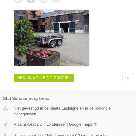
BEKIJK VOLLEDIG PROFIEL
Stal Schaselberg bvba
Niet gevestigd in de plaats Laplaigne en in de provincie
Henegouwen.
Vlaams-Brabant
»
Londerzeel
|
Google maps
▼
Blauwenhoek 80
,
1840
Londerzeel
(
Vlaams-Brabant
)