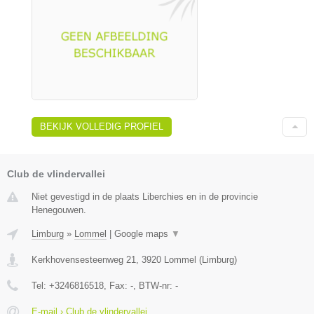
BEKIJK VOLLEDIG PROFIEL
Club de vlindervallei
Niet gevestigd in de plaats Liberchies en in de provincie
Henegouwen.
Limburg
»
Lommel
|
Google maps
▼
Kerkhovensesteenweg 21
,
3920
Lommel
(
Limburg
)
Tel:
+3246816518
, Fax:
-
, BTW-nr:
-
E-mail › Club de vlindervallei