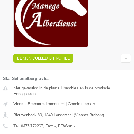
BEKIJK VOLLEDIG PROFIEL
Stal Schaselberg bvba
Niet gevestigd in de plaats Liberchies en in de provincie
Henegouwen.
Vlaams-Brabant
»
Londerzeel
|
Google maps
▼
Blauwenhoek 80
,
1840
Londerzeel
(
Vlaams-Brabant
)
Tel:
0477/172267
, Fax:
-
, BTW-nr:
-