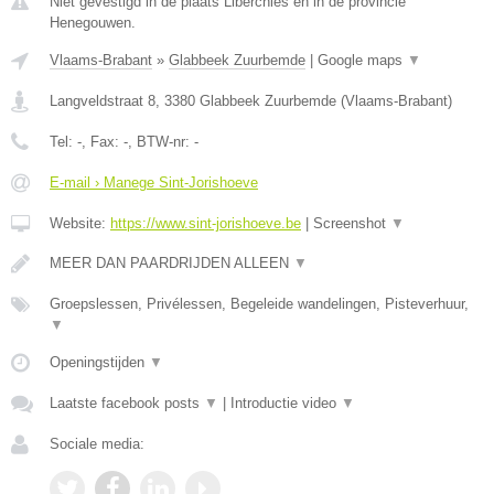
Niet gevestigd in de plaats Liberchies en in de provincie
Henegouwen.
Vlaams-Brabant
»
Glabbeek Zuurbemde
|
Google maps
▼
Langveldstraat 8
,
3380
Glabbeek Zuurbemde
(
Vlaams-Brabant
)
Tel:
-
, Fax:
-
, BTW-nr:
-
E-mail › Manege Sint-Jorishoeve
Website:
https://www.sint-jorishoeve.be
|
Screenshot
▼
MEER DAN PAARDRIJDEN ALLEEN
▼
Groepslessen, Privélessen, Begeleide wandelingen, Pisteverhuur,
▼
Openingstijden
▼
Laatste facebook posts
▼
|
Introductie video
▼
Sociale media: