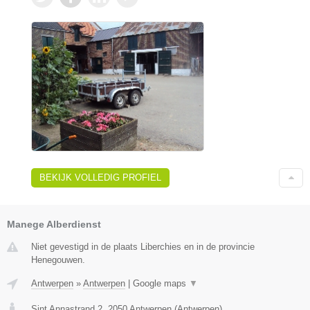
BEKIJK VOLLEDIG PROFIEL
Manege Alberdienst
Niet gevestigd in de plaats Liberchies en in de provincie
Henegouwen.
Antwerpen
»
Antwerpen
|
Google maps
▼
Sint Annastrand 2
,
2050
Antwerpen
(
Antwerpen
)