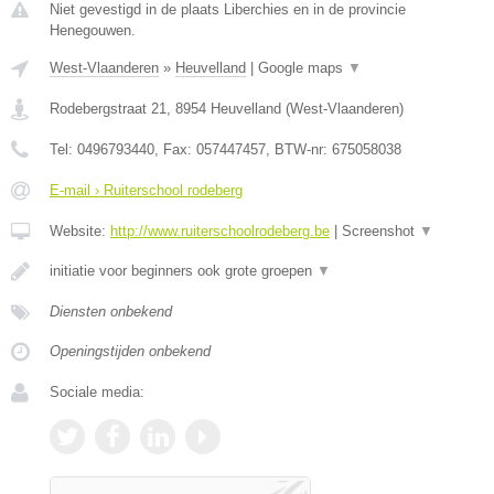
Niet gevestigd in de plaats Liberchies en in de provincie
Henegouwen.
West-Vlaanderen
»
Heuvelland
|
Google maps
▼
Rodebergstraat 21
,
8954
Heuvelland
(
West-Vlaanderen
)
Tel:
0496793440
, Fax:
057447457
, BTW-nr:
675058038
E-mail › Ruiterschool rodeberg
Website:
http://www.ruiterschoolrodeberg.be
|
Screenshot
▼
initiatie voor beginners ook grote groepen
▼
Diensten onbekend
Openingstijden onbekend
Sociale media: