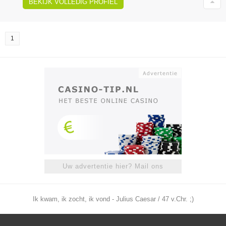
BEKIJK VOLLEDIG PROFIEL
1
Uw advertentie hier? Mail ons
Ik kwam, ik zocht, ik vond - Julius Caesar / 47 v.Chr. ;)