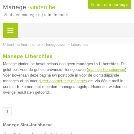
Ik heb een
manege
Manege
-vinden.be
Vind een manege bij u in de buurt!
U bent nu hier:
Home
»
Henegouwen
»
Liberchies
Manege Liberchies
Manege-vinden.be bevat helaas nog geen
maneges in Liberchies
. Dit
geldt ook voor de gehele provincie Henegouwen (
manege Henegouwen
).
Voer bovenaan deze pagina uw postcode in voor de dichtstbijzijnde
maneges of ga naar
direct contact met maneges
om via één e-mail in
contact te komen met meerdere maneges tegelijk. Hieronder worden nu
overige resultaten getoond.
1
Manege Sint-Jorishoeve