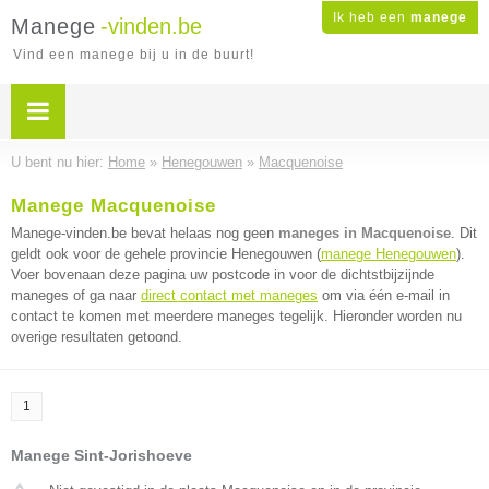
Ik heb een
manege
Manege
-vinden.be
Vind een manege bij u in de buurt!
U bent nu hier:
Home
»
Henegouwen
»
Macquenoise
Manege Macquenoise
Manege-vinden.be bevat helaas nog geen
maneges in Macquenoise
. Dit
geldt ook voor de gehele provincie Henegouwen (
manege Henegouwen
).
Voer bovenaan deze pagina uw postcode in voor de dichtstbijzijnde
maneges of ga naar
direct contact met maneges
om via één e-mail in
contact te komen met meerdere maneges tegelijk. Hieronder worden nu
overige resultaten getoond.
1
Manege Sint-Jorishoeve