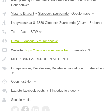
Niet gevestigd in de plaats Macquenoise en in de provincie
Henegouwen.
Vlaams-Brabant
»
Glabbeek Zuurbemde
|
Google maps
▼
Langveldstraat 8
,
3380
Glabbeek Zuurbemde
(
Vlaams-Brabant
)
Tel:
-
, Fax:
-
, BTW-nr:
-
E-mail › Manege Sint-Jorishoeve
Website:
https://www.sint-jorishoeve.be
|
Screenshot
▼
MEER DAN PAARDRIJDEN ALLEEN
▼
Groepslessen, Privélessen, Begeleide wandelingen, Pisteverhuur,
▼
Openingstijden
▼
Laatste facebook posts
▼
|
Introductie video
▼
Sociale media: