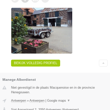
BEKIJK VOLLEDIG PROFIEL
Manege Alberdienst
Niet gevestigd in de plaats Macquenoise en in de provincie
Henegouwen.
Antwerpen
»
Antwerpen
|
Google maps
▼
Sint Annastrand 2
,
2050
Antwerpen
(
Antwerpen
)