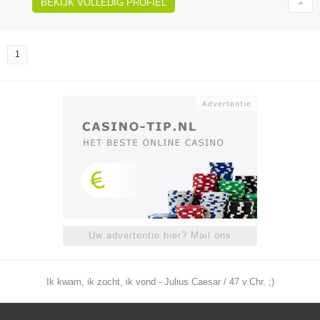
BEKIJK VOLLEDIG PROFIEL
1
Uw advertentie hier? Mail ons
Ik kwam, ik zocht, ik vond - Julius Caesar / 47 v.Chr. ;)