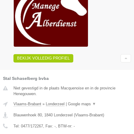
BEKIJK VOLLEDIG PROFIEL
Stal Schaselberg bvba
Niet gevestigd in de plaats Macquenoise en in de provincie
Henegouwen.
Vlaams-Brabant
»
Londerzeel
|
Google maps
▼
Blauwenhoek 80
,
1840
Londerzeel
(
Vlaams-Brabant
)
Tel:
0477/172267
, Fax:
-
, BTW-nr:
-