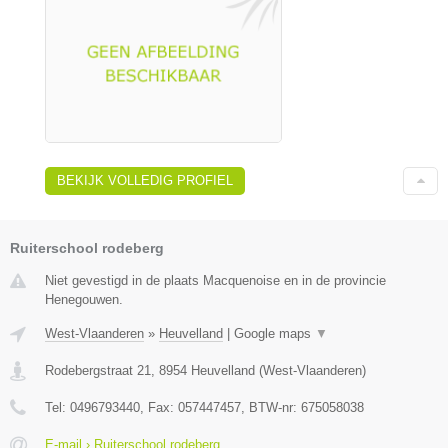
BEKIJK VOLLEDIG PROFIEL
Ruiterschool rodeberg
Niet gevestigd in de plaats Macquenoise en in de provincie
Henegouwen.
West-Vlaanderen
»
Heuvelland
|
Google maps
▼
Rodebergstraat 21
,
8954
Heuvelland
(
West-Vlaanderen
)
Tel:
0496793440
, Fax:
057447457
, BTW-nr:
675058038
E-mail › Ruiterschool rodeberg