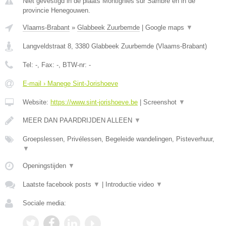
Niet gevestigd in de plaats Montignies sur Sambre en in de
provincie Henegouwen.
Vlaams-Brabant
»
Glabbeek Zuurbemde
|
Google maps
▼
Langveldstraat 8
,
3380
Glabbeek Zuurbemde
(
Vlaams-Brabant
)
Tel:
-
, Fax:
-
, BTW-nr:
-
E-mail › Manege Sint-Jorishoeve
Website:
https://www.sint-jorishoeve.be
|
Screenshot
▼
MEER DAN PAARDRIJDEN ALLEEN
▼
Groepslessen, Privélessen, Begeleide wandelingen, Pisteverhuur,
▼
Openingstijden
▼
Laatste facebook posts
▼
|
Introductie video
▼
Sociale media: