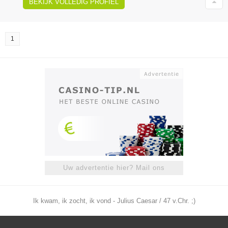
BEKIJK VOLLEDIG PROFIEL
1
Uw advertentie hier? Mail ons
Ik kwam, ik zocht, ik vond - Julius Caesar / 47 v.Chr. ;)