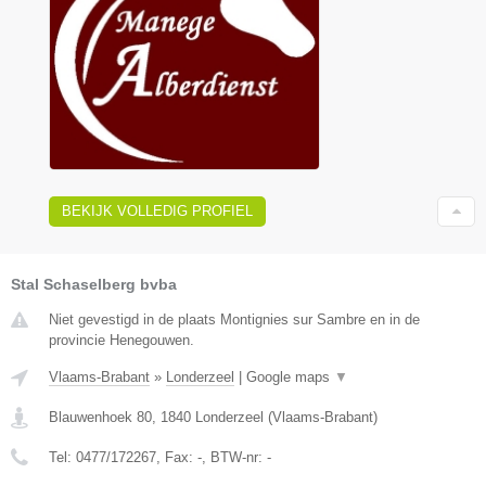
BEKIJK VOLLEDIG PROFIEL
Stal Schaselberg bvba
Niet gevestigd in de plaats Montignies sur Sambre en in de
provincie Henegouwen.
Vlaams-Brabant
»
Londerzeel
|
Google maps
▼
Blauwenhoek 80
,
1840
Londerzeel
(
Vlaams-Brabant
)
Tel:
0477/172267
, Fax:
-
, BTW-nr:
-