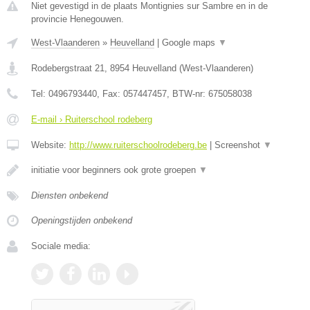
Niet gevestigd in de plaats Montignies sur Sambre en in de
provincie Henegouwen.
West-Vlaanderen
»
Heuvelland
|
Google maps
▼
Rodebergstraat 21
,
8954
Heuvelland
(
West-Vlaanderen
)
Tel:
0496793440
, Fax:
057447457
, BTW-nr:
675058038
E-mail › Ruiterschool rodeberg
Website:
http://www.ruiterschoolrodeberg.be
|
Screenshot
▼
initiatie voor beginners ook grote groepen
▼
Diensten onbekend
Openingstijden onbekend
Sociale media: