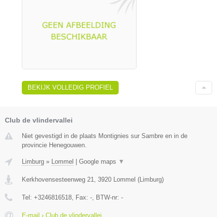
BEKIJK VOLLEDIG PROFIEL
Club de vlindervallei
Niet gevestigd in de plaats Montignies sur Sambre en in de
provincie Henegouwen.
Limburg
»
Lommel
|
Google maps
▼
Kerkhovensesteenweg 21
,
3920
Lommel
(
Limburg
)
Tel:
+3246816518
, Fax:
-
, BTW-nr:
-
E-mail › Club de vlindervallei