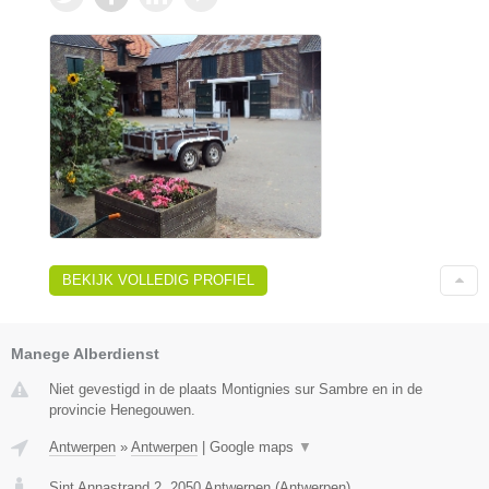
BEKIJK VOLLEDIG PROFIEL
Manege Alberdienst
Niet gevestigd in de plaats Montignies sur Sambre en in de
provincie Henegouwen.
Antwerpen
»
Antwerpen
|
Google maps
▼
Sint Annastrand 2
,
2050
Antwerpen
(
Antwerpen
)