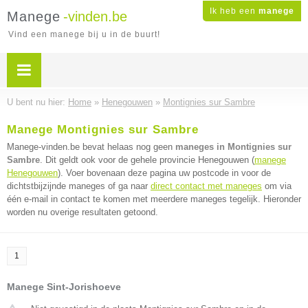
Ik heb een
manege
Manege
-vinden.be
Vind een manege bij u in de buurt!
U bent nu hier:
Home
»
Henegouwen
»
Montignies sur Sambre
Manege Montignies sur Sambre
Manege-vinden.be bevat helaas nog geen
maneges in Montignies sur
Sambre
. Dit geldt ook voor de gehele provincie Henegouwen (
manege
Henegouwen
). Voer bovenaan deze pagina uw postcode in voor de
dichtstbijzijnde maneges of ga naar
direct contact met maneges
om via
één e-mail in contact te komen met meerdere maneges tegelijk. Hieronder
worden nu overige resultaten getoond.
1
Manege Sint-Jorishoeve