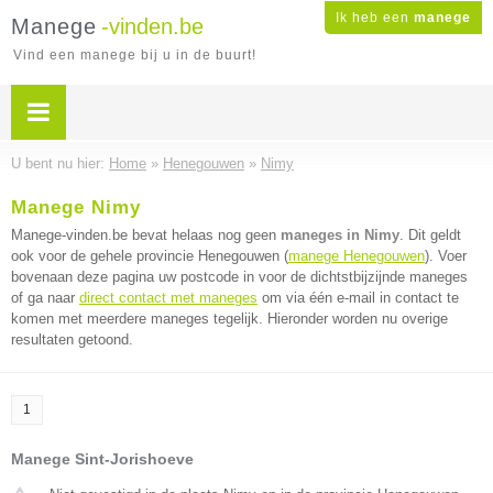
Ik heb een
manege
Manege
-vinden.be
Vind een manege bij u in de buurt!
U bent nu hier:
Home
»
Henegouwen
»
Nimy
Manege Nimy
Manege-vinden.be bevat helaas nog geen
maneges in Nimy
. Dit geldt
ook voor de gehele provincie Henegouwen (
manege Henegouwen
). Voer
bovenaan deze pagina uw postcode in voor de dichtstbijzijnde maneges
of ga naar
direct contact met maneges
om via één e-mail in contact te
komen met meerdere maneges tegelijk. Hieronder worden nu overige
resultaten getoond.
1
Manege Sint-Jorishoeve