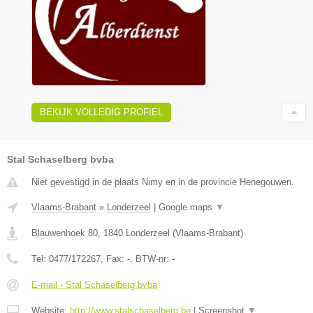
BEKIJK VOLLEDIG PROFIEL
Stal Schaselberg bvba
Niet gevestigd in de plaats Nimy en in de provincie Henegouwen.
Vlaams-Brabant
»
Londerzeel
|
Google maps
▼
Blauwenhoek 80
,
1840
Londerzeel
(
Vlaams-Brabant
)
Tel:
0477/172267
, Fax:
-
, BTW-nr:
-
E-mail › Stal Schaselberg bvba
Website:
http://www.stalschaselberg.be
|
Screenshot
▼