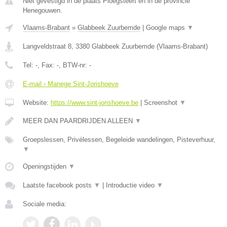
Niet gevestigd in de plaats Ploegsteert en in de provincie
Henegouwen.
Vlaams-Brabant
»
Glabbeek Zuurbemde
|
Google maps
▼
Langveldstraat 8
,
3380
Glabbeek Zuurbemde
(
Vlaams-Brabant
)
Tel:
-
, Fax:
-
, BTW-nr:
-
E-mail › Manege Sint-Jorishoeve
Website:
https://www.sint-jorishoeve.be
|
Screenshot
▼
MEER DAN PAARDRIJDEN ALLEEN
▼
Groepslessen, Privélessen, Begeleide wandelingen, Pisteverhuur,
▼
Openingstijden
▼
Laatste facebook posts
▼
|
Introductie video
▼
Sociale media: