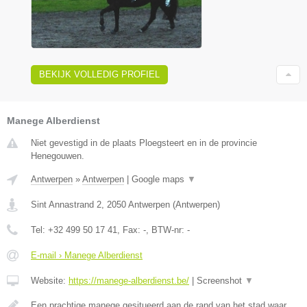
BEKIJK VOLLEDIG PROFIEL
Manege Alberdienst
Niet gevestigd in de plaats Ploegsteert en in de provincie
Henegouwen.
Antwerpen
»
Antwerpen
|
Google maps
▼
Sint Annastrand 2
,
2050
Antwerpen
(
Antwerpen
)
Tel:
+32 499 50 17 41
, Fax:
-
, BTW-nr:
-
E-mail › Manege Alberdienst
Website:
https://manege-alberdienst.be/
|
Screenshot
▼
Een prachtige manege gesitueerd aan de rand van het stad waar