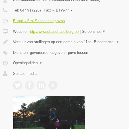
Tel:
0477/172267
, Fax:
-
, BTW-nr:
-
E-mail › Stal Schaselberg bvba
Website:
http://www.stalschaselberg.be
|
Screenshot
▼
Verhuur van stallingen op een domein van 11ha. Binnenpiste,
▼
Diensten: gevorderde lesgevers, privé lessen
Openingstijden
▼
Sociale media: