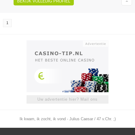
BEKIJK VOLLEDIG PROFIEL
1
Uw advertentie hier? Mail ons
Ik kwam, ik zocht, ik vond - Julius Caesar / 47 v.Chr. ;)