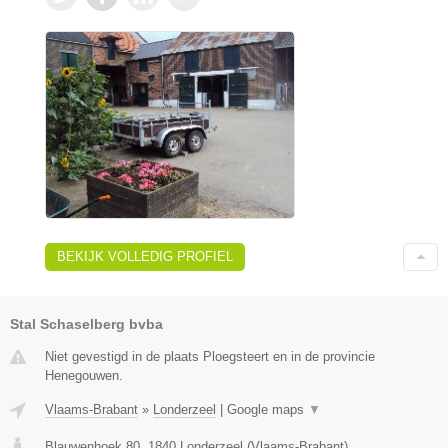
BEKIJK VOLLEDIG PROFIEL
Stal Schaselberg bvba
Niet gevestigd in de plaats Ploegsteert en in de provincie
Henegouwen.
Vlaams-Brabant
»
Londerzeel
|
Google maps
▼
Blauwenhoek 80
,
1840
Londerzeel
(
Vlaams-Brabant
)