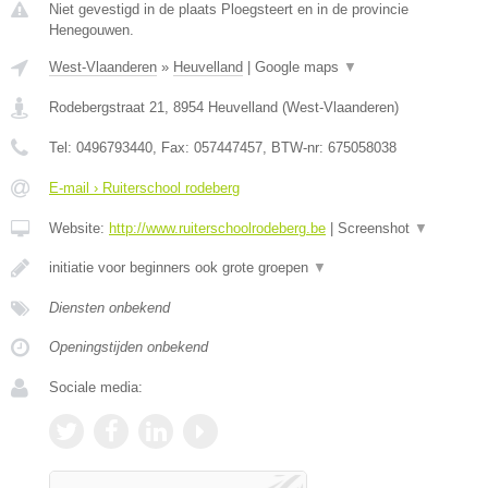
Niet gevestigd in de plaats Ploegsteert en in de provincie
Henegouwen.
West-Vlaanderen
»
Heuvelland
|
Google maps
▼
Rodebergstraat 21
,
8954
Heuvelland
(
West-Vlaanderen
)
Tel:
0496793440
, Fax:
057447457
, BTW-nr:
675058038
E-mail › Ruiterschool rodeberg
Website:
http://www.ruiterschoolrodeberg.be
|
Screenshot
▼
initiatie voor beginners ook grote groepen
▼
Diensten onbekend
Openingstijden onbekend
Sociale media: