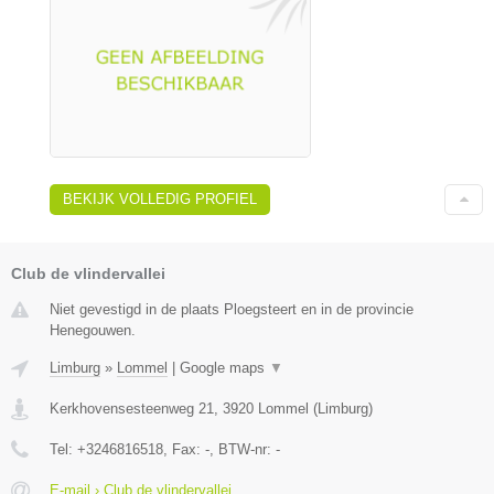
BEKIJK VOLLEDIG PROFIEL
Club de vlindervallei
Niet gevestigd in de plaats Ploegsteert en in de provincie
Henegouwen.
Limburg
»
Lommel
|
Google maps
▼
Kerkhovensesteenweg 21
,
3920
Lommel
(
Limburg
)
Tel:
+3246816518
, Fax:
-
, BTW-nr:
-
E-mail › Club de vlindervallei