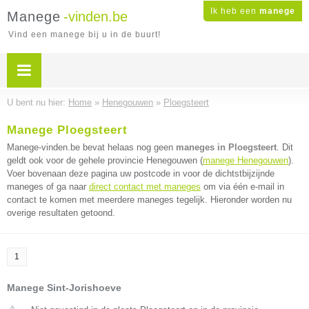
Ik heb een
manege
Manege
-vinden.be
Vind een manege bij u in de buurt!
U bent nu hier:
Home
»
Henegouwen
»
Ploegsteert
Manege Ploegsteert
Manege-vinden.be bevat helaas nog geen
maneges in Ploegsteert
. Dit
geldt ook voor de gehele provincie Henegouwen (
manege Henegouwen
).
Voer bovenaan deze pagina uw postcode in voor de dichtstbijzijnde
maneges of ga naar
direct contact met maneges
om via één e-mail in
contact te komen met meerdere maneges tegelijk. Hieronder worden nu
overige resultaten getoond.
1
Manege Sint-Jorishoeve