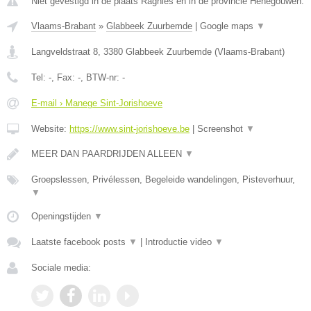
Niet gevestigd in de plaats Ragnies en in de provincie Henegouwen.
Vlaams-Brabant
»
Glabbeek Zuurbemde
|
Google maps
▼
Langveldstraat 8
,
3380
Glabbeek Zuurbemde
(
Vlaams-Brabant
)
Tel:
-
, Fax:
-
, BTW-nr:
-
E-mail › Manege Sint-Jorishoeve
Website:
https://www.sint-jorishoeve.be
|
Screenshot
▼
MEER DAN PAARDRIJDEN ALLEEN
▼
Groepslessen, Privélessen, Begeleide wandelingen, Pisteverhuur,
▼
Openingstijden
▼
Laatste facebook posts
▼
|
Introductie video
▼
Sociale media: