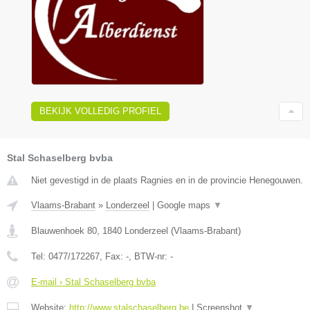
BEKIJK VOLLEDIG PROFIEL
Stal Schaselberg bvba
Niet gevestigd in de plaats Ragnies en in de provincie Henegouwen.
Vlaams-Brabant
»
Londerzeel
|
Google maps
▼
Blauwenhoek 80
,
1840
Londerzeel
(
Vlaams-Brabant
)
Tel:
0477/172267
, Fax:
-
, BTW-nr:
-
E-mail › Stal Schaselberg bvba
Website:
http://www.stalschaselberg.be
|
Screenshot
▼