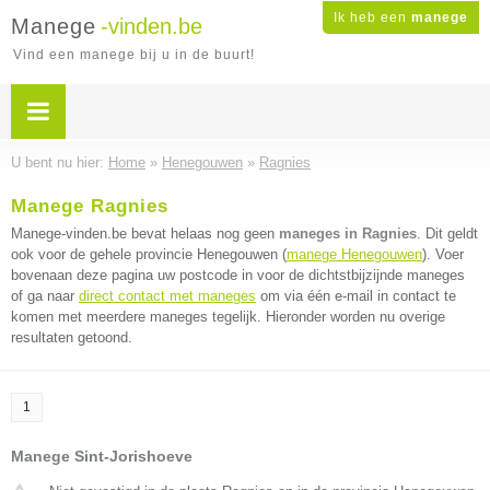
Ik heb een
manege
Manege
-vinden.be
Vind een manege bij u in de buurt!
U bent nu hier:
Home
»
Henegouwen
»
Ragnies
Manege Ragnies
Manege-vinden.be bevat helaas nog geen
maneges in Ragnies
. Dit geldt
ook voor de gehele provincie Henegouwen (
manege Henegouwen
). Voer
bovenaan deze pagina uw postcode in voor de dichtstbijzijnde maneges
of ga naar
direct contact met maneges
om via één e-mail in contact te
komen met meerdere maneges tegelijk. Hieronder worden nu overige
resultaten getoond.
1
Manege Sint-Jorishoeve