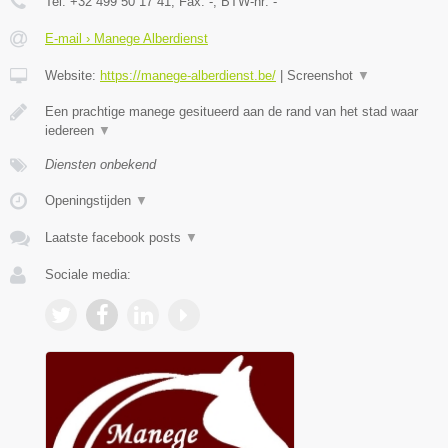
Tel:
+32 499 50 17 41
, Fax:
-
, BTW-nr:
-
E-mail › Manege Alberdienst
Website:
https://manege-alberdienst.be/
|
Screenshot
▼
Een prachtige manege gesitueerd aan de rand van het stad waar
iedereen
▼
Diensten onbekend
Openingstijden
▼
Laatste facebook posts
▼
Sociale media: