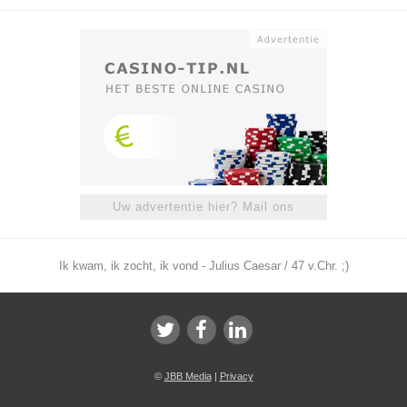
Uw advertentie hier? Mail ons
Ik kwam, ik zocht, ik vond - Julius Caesar / 47 v.Chr. ;)
©
JBB Media
|
Privacy