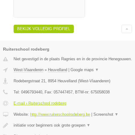
BEKIJK VOLLEDIG PROFIEL
Ruiterschool rodeberg
Niet gevestigd in de plaats Ragnies en in de provincie Henegouwen.
West-Vlaanderen
»
Heuvelland
|
Google maps
▼
Rodebergstraat 21
,
8954
Heuvelland
(
West-Vlaanderen
)
Tel:
0496793440
, Fax:
057447457
, BTW-nr:
675058038
E-mail › Ruiterschool rodeberg
Website:
http://www.ruiterschoolrodeberg.be
|
Screenshot
▼
initiatie voor beginners ook grote groepen
▼