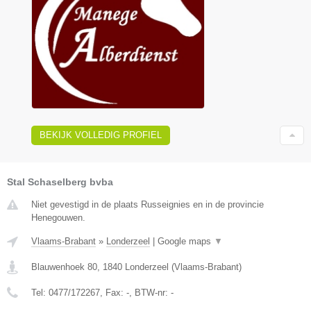
BEKIJK VOLLEDIG PROFIEL
Stal Schaselberg bvba
Niet gevestigd in de plaats Russeignies en in de provincie
Henegouwen.
Vlaams-Brabant
»
Londerzeel
|
Google maps
▼
Blauwenhoek 80
,
1840
Londerzeel
(
Vlaams-Brabant
)
Tel:
0477/172267
, Fax:
-
, BTW-nr:
-