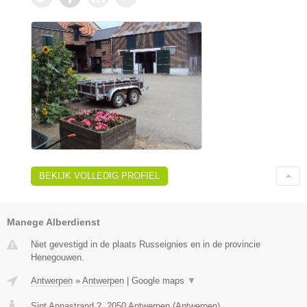
BEKIJK VOLLEDIG PROFIEL
Manege Alberdienst
Niet gevestigd in de plaats Russeignies en in de provincie
Henegouwen.
Antwerpen
»
Antwerpen
|
Google maps
▼
Sint Annastrand 2
,
2050
Antwerpen
(
Antwerpen
)