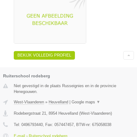
BEKIJK VOLLEDIG PROFIEL
Ruiterschool rodeberg
Niet gevestigd in de plaats Russeignies en in de provincie
Henegouwen.
West-Vlaanderen
»
Heuvelland
|
Google maps
▼
Rodebergstraat 21
,
8954
Heuvelland
(
West-Vlaanderen
)
Tel:
0496793440
, Fax:
057447457
, BTW-nr:
675058038
E-mail › Ruiterschool rodeberg