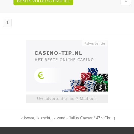
BEKIJK VOLLEDIG PROFIEL
1
Uw advertentie hier? Mail ons
Ik kwam, ik zocht, ik vond - Julius Caesar / 47 v.Chr. ;)