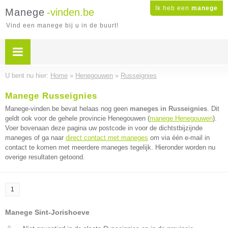
Ik heb een
manege
Manege
-vinden.be
Vind een manege bij u in de buurt!
U bent nu hier:
Home
»
Henegouwen
»
Russeignies
Manege Russeignies
Manege-vinden.be bevat helaas nog geen
maneges in Russeignies
. Dit
geldt ook voor de gehele provincie Henegouwen (
manege Henegouwen
).
Voer bovenaan deze pagina uw postcode in voor de dichtstbijzijnde
maneges of ga naar
direct contact met maneges
om via één e-mail in
contact te komen met meerdere maneges tegelijk. Hieronder worden nu
overige resultaten getoond.
1
Manege Sint-Jorishoeve