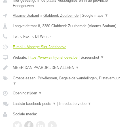
Niet gevestigd in de plaats Russeignies en in de provincie
Henegouwen.
Vlaams-Brabant
»
Glabbeek Zuurbemde
|
Google maps
▼
Langveldstraat 8
,
3380
Glabbeek Zuurbemde
(
Vlaams-Brabant
)
Tel:
-
, Fax:
-
, BTW-nr:
-
E-mail › Manege Sint-Jorishoeve
Website:
https://www.sint-jorishoeve.be
|
Screenshot
▼
MEER DAN PAARDRIJDEN ALLEEN
▼
Groepslessen, Privélessen, Begeleide wandelingen, Pisteverhuur,
▼
Openingstijden
▼
Laatste facebook posts
▼
|
Introductie video
▼
Sociale media: