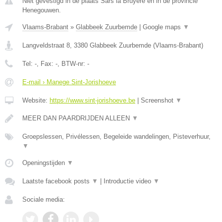
Niet gevestigd in de plaats Sars la Bruyere en in de provincie
Henegouwen.
Vlaams-Brabant
»
Glabbeek Zuurbemde
|
Google maps
▼
Langveldstraat 8
,
3380
Glabbeek Zuurbemde
(
Vlaams-Brabant
)
Tel:
-
, Fax:
-
, BTW-nr:
-
E-mail › Manege Sint-Jorishoeve
Website:
https://www.sint-jorishoeve.be
|
Screenshot
▼
MEER DAN PAARDRIJDEN ALLEEN
▼
Groepslessen, Privélessen, Begeleide wandelingen, Pisteverhuur,
▼
Openingstijden
▼
Laatste facebook posts
▼
|
Introductie video
▼
Sociale media: