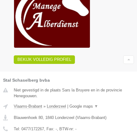
BEKIJK VOLLEDIG PROFIEL
Stal Schaselberg bvba
Niet gevestigd in de plaats Sars la Bruyere en in de provincie
Henegouwen.
Vlaams-Brabant
»
Londerzeel
|
Google maps
▼
Blauwenhoek 80
,
1840
Londerzeel
(
Vlaams-Brabant
)
Tel:
0477/172267
, Fax:
-
, BTW-nr:
-