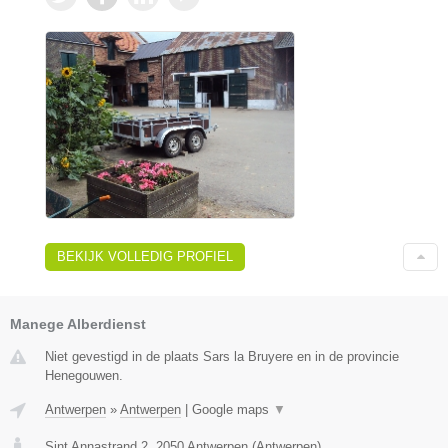
BEKIJK VOLLEDIG PROFIEL
Manege Alberdienst
Niet gevestigd in de plaats Sars la Bruyere en in de provincie
Henegouwen.
Antwerpen
»
Antwerpen
|
Google maps
▼
Sint Annastrand 2
,
2050
Antwerpen
(
Antwerpen
)