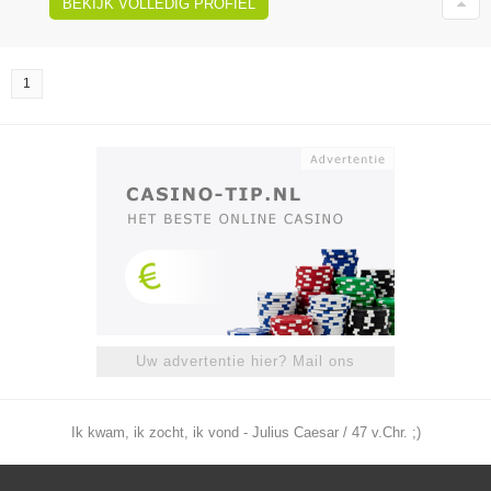
BEKIJK VOLLEDIG PROFIEL
1
Uw advertentie hier? Mail ons
Ik kwam, ik zocht, ik vond - Julius Caesar / 47 v.Chr. ;)