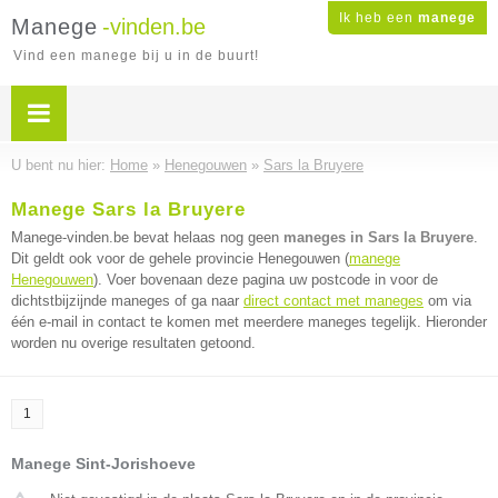
Ik heb een
manege
Manege
-vinden.be
Vind een manege bij u in de buurt!
U bent nu hier:
Home
»
Henegouwen
»
Sars la Bruyere
Manege Sars la Bruyere
Manege-vinden.be bevat helaas nog geen
maneges in Sars la Bruyere
.
Dit geldt ook voor de gehele provincie Henegouwen (
manege
Henegouwen
). Voer bovenaan deze pagina uw postcode in voor de
dichtstbijzijnde maneges of ga naar
direct contact met maneges
om via
één e-mail in contact te komen met meerdere maneges tegelijk. Hieronder
worden nu overige resultaten getoond.
1
Manege Sint-Jorishoeve