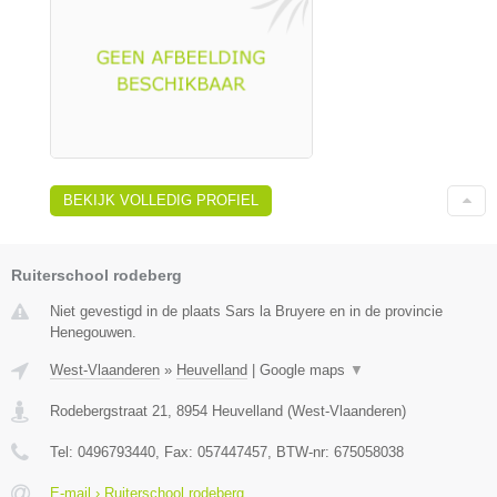
BEKIJK VOLLEDIG PROFIEL
Ruiterschool rodeberg
Niet gevestigd in de plaats Sars la Bruyere en in de provincie
Henegouwen.
West-Vlaanderen
»
Heuvelland
|
Google maps
▼
Rodebergstraat 21
,
8954
Heuvelland
(
West-Vlaanderen
)
Tel:
0496793440
, Fax:
057447457
, BTW-nr:
675058038
E-mail › Ruiterschool rodeberg