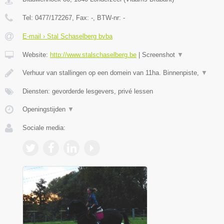
Tel:
0477/172267
, Fax:
-
, BTW-nr:
-
E-mail › Stal Schaselberg bvba
Website:
http://www.stalschaselberg.be
|
Screenshot
▼
Verhuur van stallingen op een domein van 11ha. Binnenpiste,
▼
Diensten: gevorderde lesgevers, privé lessen
Openingstijden
▼
Sociale media: