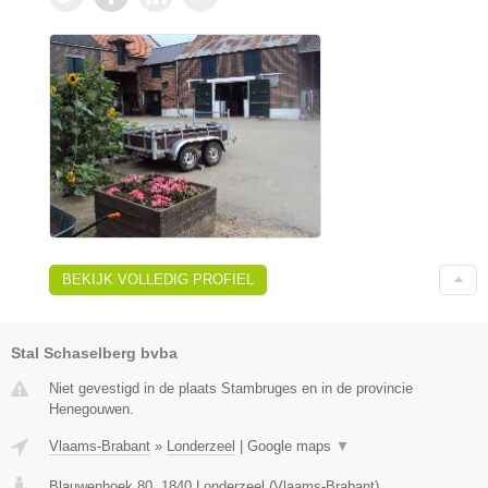
BEKIJK VOLLEDIG PROFIEL
Stal Schaselberg bvba
Niet gevestigd in de plaats Stambruges en in de provincie
Henegouwen.
Vlaams-Brabant
»
Londerzeel
|
Google maps
▼
Blauwenhoek 80
,
1840
Londerzeel
(
Vlaams-Brabant
)