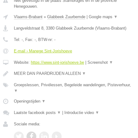
Niet gevestigd in de plaats Stambruges en in de provincie
Henegouwen.
Vlaams-Brabant
»
Glabbeek Zuurbemde
|
Google maps
▼
Langveldstraat 8
,
3380
Glabbeek Zuurbemde
(
Vlaams-Brabant
)
Tel:
-
, Fax:
-
, BTW-nr:
-
E-mail › Manege Sint-Jorishoeve
Website:
https://www.sint-jorishoeve.be
|
Screenshot
▼
MEER DAN PAARDRIJDEN ALLEEN
▼
Groepslessen, Privélessen, Begeleide wandelingen, Pisteverhuur,
▼
Openingstijden
▼
Laatste facebook posts
▼
|
Introductie video
▼
Sociale media: