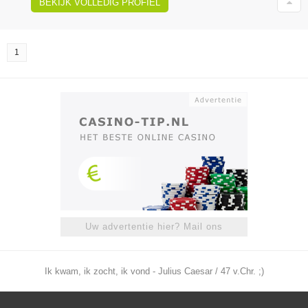
BEKIJK VOLLEDIG PROFIEL
1
Uw advertentie hier? Mail ons
Ik kwam, ik zocht, ik vond - Julius Caesar / 47 v.Chr. ;)