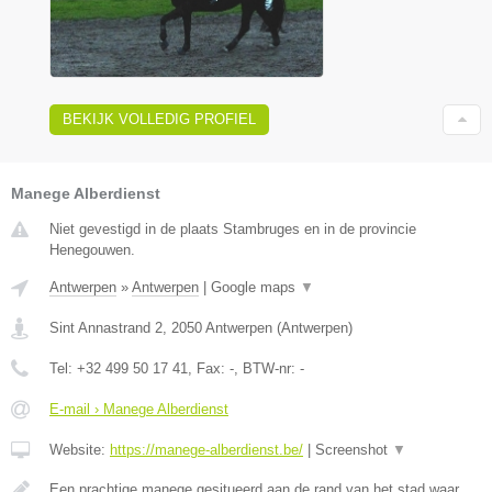
BEKIJK VOLLEDIG PROFIEL
Manege Alberdienst
Niet gevestigd in de plaats Stambruges en in de provincie
Henegouwen.
Antwerpen
»
Antwerpen
|
Google maps
▼
Sint Annastrand 2
,
2050
Antwerpen
(
Antwerpen
)
Tel:
+32 499 50 17 41
, Fax:
-
, BTW-nr:
-
E-mail › Manege Alberdienst
Website:
https://manege-alberdienst.be/
|
Screenshot
▼
Een prachtige manege gesitueerd aan de rand van het stad waar