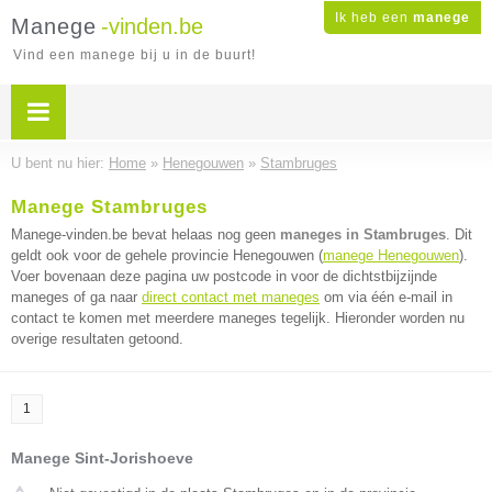
Ik heb een
manege
Manege
-vinden.be
Vind een manege bij u in de buurt!
U bent nu hier:
Home
»
Henegouwen
»
Stambruges
Manege Stambruges
Manege-vinden.be bevat helaas nog geen
maneges in Stambruges
. Dit
geldt ook voor de gehele provincie Henegouwen (
manege Henegouwen
).
Voer bovenaan deze pagina uw postcode in voor de dichtstbijzijnde
maneges of ga naar
direct contact met maneges
om via één e-mail in
contact te komen met meerdere maneges tegelijk. Hieronder worden nu
overige resultaten getoond.
1
Manege Sint-Jorishoeve