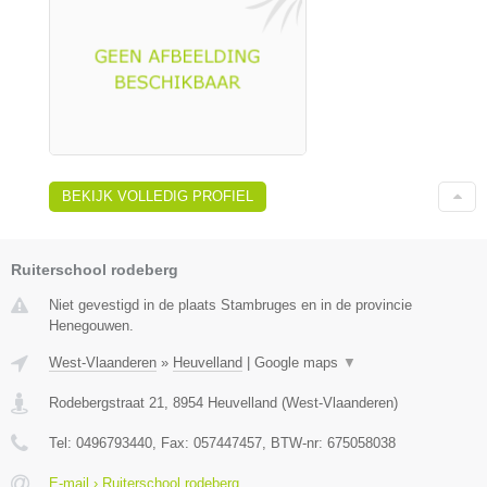
BEKIJK VOLLEDIG PROFIEL
Ruiterschool rodeberg
Niet gevestigd in de plaats Stambruges en in de provincie
Henegouwen.
West-Vlaanderen
»
Heuvelland
|
Google maps
▼
Rodebergstraat 21
,
8954
Heuvelland
(
West-Vlaanderen
)
Tel:
0496793440
, Fax:
057447457
, BTW-nr:
675058038
E-mail › Ruiterschool rodeberg