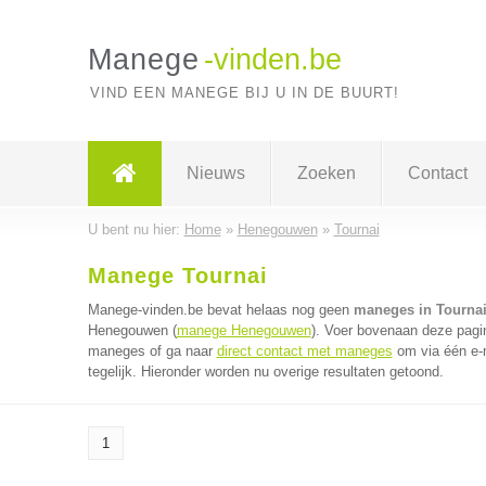
Manege
-vinden.be
VIND EEN MANEGE BIJ U IN DE BUURT!
Nieuws
Zoeken
Contact
U bent nu hier:
Home
»
Henegouwen
»
Tournai
Manege Tournai
Manege-vinden.be bevat helaas nog geen
maneges in Tourna
Henegouwen (
manege Henegouwen
). Voer bovenaan deze pagin
maneges of ga naar
direct contact met maneges
om via één e-
tegelijk. Hieronder worden nu overige resultaten getoond.
1