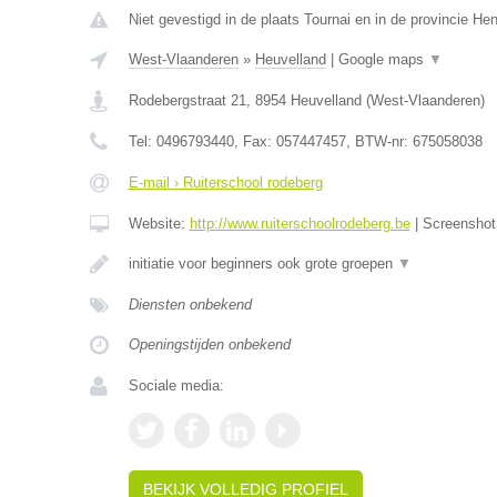
Niet gevestigd in de plaats Tournai en in de provincie H
West-Vlaanderen
»
Heuvelland
|
Google maps
▼
Rodebergstraat 21
,
8954
Heuvelland
(
West-Vlaanderen
)
Tel:
0496793440
, Fax:
057447457
, BTW-nr:
675058038
E-mail › Ruiterschool rodeberg
Website:
http://www.ruiterschoolrodeberg.be
|
Screensho
initiatie voor beginners ook grote groepen
▼
Diensten onbekend
Openingstijden onbekend
Sociale media:
BEKIJK VOLLEDIG PROFIEL