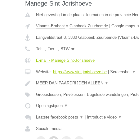
Manege Sint-Jorishoeve
Niet gevestigd in de plaats Tournai en in de provincie H
Vlaams-Brabant
»
Glabbeek Zuurbemde
|
Google maps
Langveldstraat 8
,
3380
Glabbeek Zuurbemde
(
Vlaams-Br
Tel:
-
, Fax:
-
, BTW-nr:
-
E-mail › Manege Sint-Jorishoeve
Website:
https://www.sint-jorishoeve.be
|
Screenshot
▼
MEER DAN PAARDRIJDEN ALLEEN
▼
Groepslessen, Privélessen, Begeleide wandelingen, Pist
Openingstijden
▼
Laatste facebook posts
▼
|
Introductie video
▼
Sociale media: