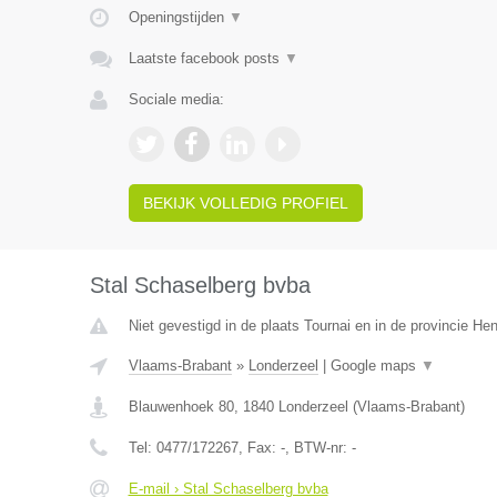
Openingstijden
▼
Laatste facebook posts
▼
Sociale media:
BEKIJK VOLLEDIG PROFIEL
Stal Schaselberg bvba
Niet gevestigd in de plaats Tournai en in de provincie H
Vlaams-Brabant
»
Londerzeel
|
Google maps
▼
Blauwenhoek 80
,
1840
Londerzeel
(
Vlaams-Brabant
)
Tel:
0477/172267
, Fax:
-
, BTW-nr:
-
E-mail › Stal Schaselberg bvba