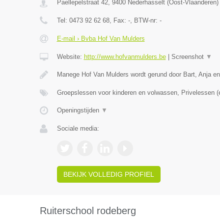
Paellepelstraat 42
,
9400
Nederhasselt
(
Oost-Vlaanderen
)
Tel:
0473 92 62 68
, Fax:
-
, BTW-nr:
-
E-mail › Bvba Hof Van Mulders
Website:
http://www.hofvanmulders.be
|
Screenshot
▼
Manege Hof Van Mulders wordt gerund door Bart, Anja e
Groepslessen voor kinderen en volwassen, Privelessen 
Openingstijden
▼
Sociale media:
BEKIJK VOLLEDIG PROFIEL
Ruiterschool rodeberg