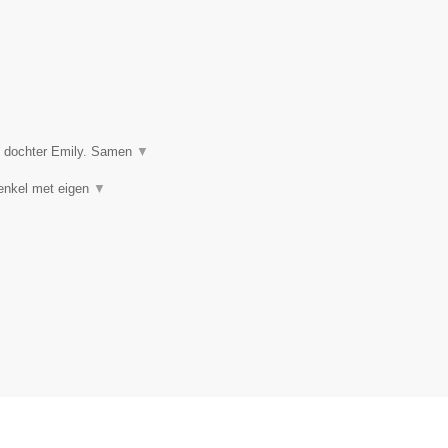
n dochter Emily. Samen
▼
(enkel met eigen
▼