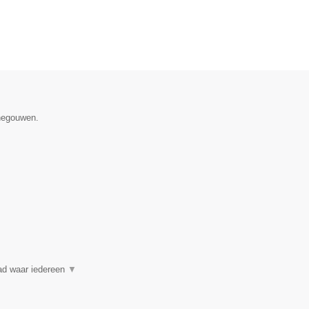
enegouwen.
ad waar iedereen
▼