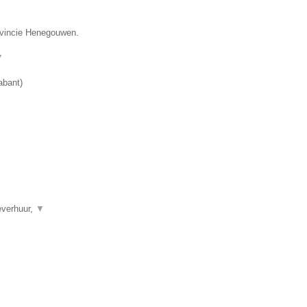
rovincie Henegouwen.
▼
abant
)
everhuur,
▼