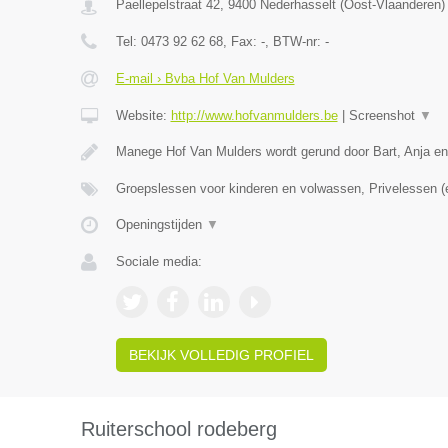
Paellepelstraat 42
,
9400
Nederhasselt
(
Oost-Vlaanderen
)
Tel:
0473 92 62 68
, Fax:
-
, BTW-nr:
-
E-mail › Bvba Hof Van Mulders
Website:
http://www.hofvanmulders.be
|
Screenshot
▼
Manege Hof Van Mulders wordt gerund door Bart, Anja e
Groepslessen voor kinderen en volwassen, Privelessen 
Openingstijden
▼
Sociale media:
BEKIJK VOLLEDIG PROFIEL
Ruiterschool rodeberg