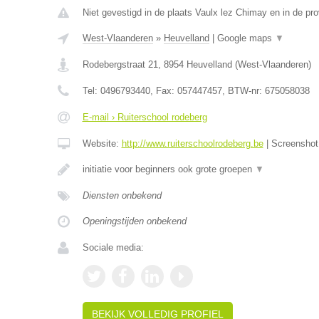
Niet gevestigd in de plaats Vaulx lez Chimay en in de p
West-Vlaanderen
»
Heuvelland
|
Google maps
▼
Rodebergstraat 21
,
8954
Heuvelland
(
West-Vlaanderen
)
Tel:
0496793440
, Fax:
057447457
, BTW-nr:
675058038
E-mail › Ruiterschool rodeberg
Website:
http://www.ruiterschoolrodeberg.be
|
Screensho
initiatie voor beginners ook grote groepen
▼
Diensten onbekend
Openingstijden onbekend
Sociale media:
BEKIJK VOLLEDIG PROFIEL