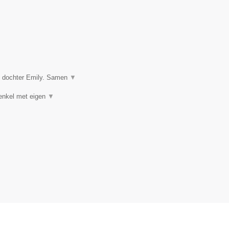
n dochter Emily. Samen
▼
(enkel met eigen
▼