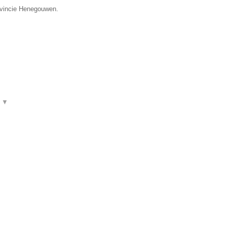
rovincie Henegouwen.
t
▼