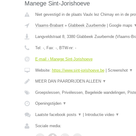
Manege Sint-Jorishoeve
Niet gevestigd in de plaats Vaulx lez Chimay en in de p
Vlaams-Brabant
»
Glabbeek Zuurbemde
|
Google maps
Langveldstraat 8
,
3380
Glabbeek Zuurbemde
(
Vlaams-Br
Tel:
-
, Fax:
-
, BTW-nr:
-
E-mail › Manege Sint-Jorishoeve
Website:
https://www.sint-jorishoeve.be
|
Screenshot
▼
MEER DAN PAARDRIJDEN ALLEEN
▼
Groepslessen, Privélessen, Begeleide wandelingen, Pist
Openingstijden
▼
Laatste facebook posts
▼
|
Introductie video
▼
Sociale media: