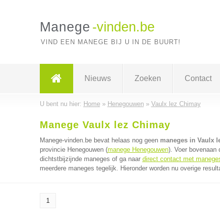
Manege
-vinden.be
VIND EEN MANEGE BIJ U IN DE BUURT!
Nieuws
Zoeken
Contact
U bent nu hier:
Home
»
Henegouwen
»
Vaulx lez Chimay
Manege Vaulx lez Chimay
Manege-vinden.be bevat helaas nog geen
maneges in Vaulx l
provincie Henegouwen (
manege Henegouwen
). Voer bovenaan 
dichtstbijzijnde maneges of ga naar
direct contact met manege
meerdere maneges tegelijk. Hieronder worden nu overige result
1