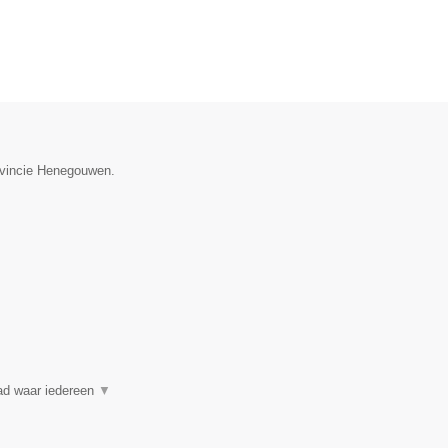
rovincie Henegouwen.
ad waar iedereen
▼