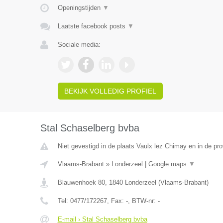
Openingstijden
▼
Laatste facebook posts
▼
Sociale media:
BEKIJK VOLLEDIG PROFIEL
Stal Schaselberg bvba
Niet gevestigd in de plaats Vaulx lez Chimay en in de p
Vlaams-Brabant
»
Londerzeel
|
Google maps
▼
Blauwenhoek 80
,
1840
Londerzeel
(
Vlaams-Brabant
)
Tel:
0477/172267
, Fax:
-
, BTW-nr:
-
E-mail › Stal Schaselberg bvba