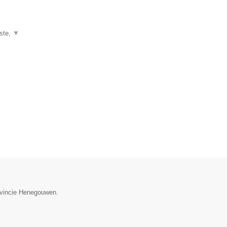
iste,
▼
rovincie Henegouwen.