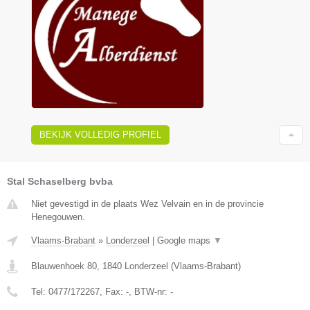
BEKIJK VOLLEDIG PROFIEL
Stal Schaselberg bvba
Niet gevestigd in de plaats Wez Velvain en in de provincie
Henegouwen.
Vlaams-Brabant
»
Londerzeel
|
Google maps
▼
Blauwenhoek 80
,
1840
Londerzeel
(
Vlaams-Brabant
)
Tel:
0477/172267
, Fax:
-
, BTW-nr:
-