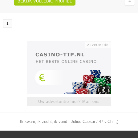
BEKIJK VOLLEDIG PROFIEL
1
Uw advertentie hier? Mail ons
Ik kwam, ik zocht, ik vond - Julius Caesar / 47 v.Chr. ;)