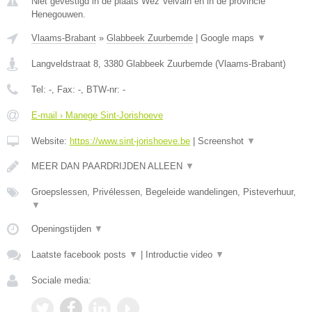
Niet gevestigd in de plaats Wez Velvain en in de provincie
Henegouwen.
Vlaams-Brabant
»
Glabbeek Zuurbemde
|
Google maps
▼
Langveldstraat 8
,
3380
Glabbeek Zuurbemde
(
Vlaams-Brabant
)
Tel:
-
, Fax:
-
, BTW-nr:
-
E-mail › Manege Sint-Jorishoeve
Website:
https://www.sint-jorishoeve.be
|
Screenshot
▼
MEER DAN PAARDRIJDEN ALLEEN
▼
Groepslessen, Privélessen, Begeleide wandelingen, Pisteverhuur,
▼
Openingstijden
▼
Laatste facebook posts
▼
|
Introductie video
▼
Sociale media: