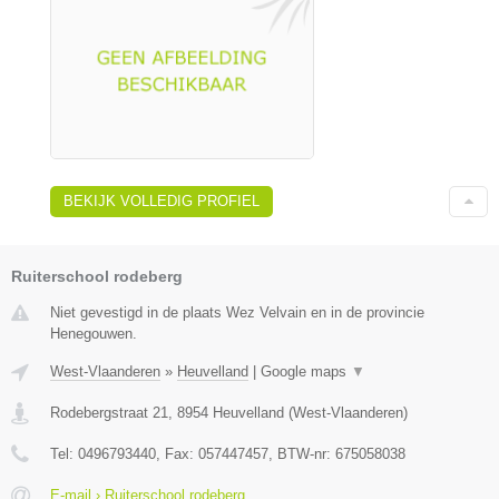
BEKIJK VOLLEDIG PROFIEL
Ruiterschool rodeberg
Niet gevestigd in de plaats Wez Velvain en in de provincie
Henegouwen.
West-Vlaanderen
»
Heuvelland
|
Google maps
▼
Rodebergstraat 21
,
8954
Heuvelland
(
West-Vlaanderen
)
Tel:
0496793440
, Fax:
057447457
, BTW-nr:
675058038
E-mail › Ruiterschool rodeberg