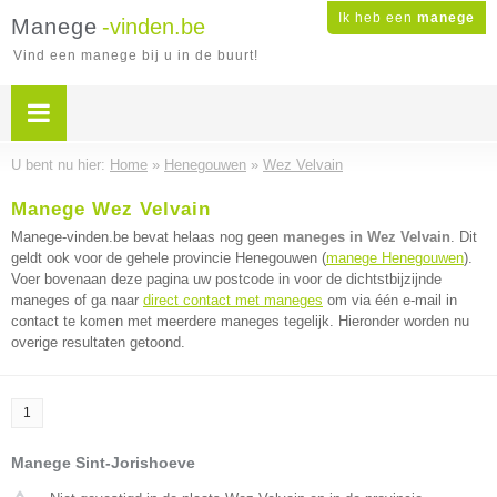
Ik heb een
manege
Manege
-vinden.be
Vind een manege bij u in de buurt!
U bent nu hier:
Home
»
Henegouwen
»
Wez Velvain
Manege Wez Velvain
Manege-vinden.be bevat helaas nog geen
maneges in Wez Velvain
. Dit
geldt ook voor de gehele provincie Henegouwen (
manege Henegouwen
).
Voer bovenaan deze pagina uw postcode in voor de dichtstbijzijnde
maneges of ga naar
direct contact met maneges
om via één e-mail in
contact te komen met meerdere maneges tegelijk. Hieronder worden nu
overige resultaten getoond.
1
Manege Sint-Jorishoeve