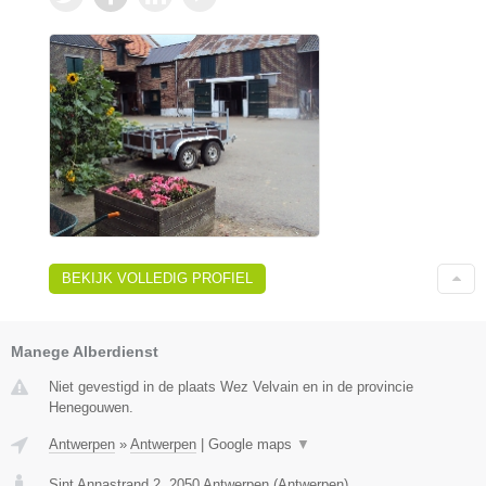
BEKIJK VOLLEDIG PROFIEL
Manege Alberdienst
Niet gevestigd in de plaats Wez Velvain en in de provincie
Henegouwen.
Antwerpen
»
Antwerpen
|
Google maps
▼
Sint Annastrand 2
,
2050
Antwerpen
(
Antwerpen
)