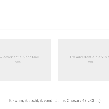
w advertentie hier? Mail
Uw advertentie hier? Ma
ons
ons
Ik kwam, ik zocht, ik vond - Julius Caesar / 47 v.Chr. ;)