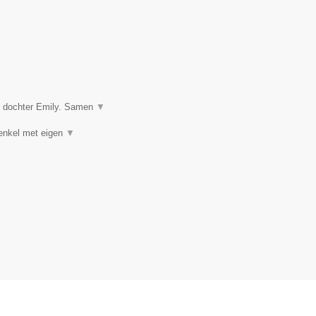
n dochter Emily. Samen
▼
(enkel met eigen
▼