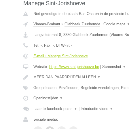
Manege Sint-Jorishoeve
Niet gevestigd in de plaats Bas Oha en in de provincie Lu
Vlaams-Brabant
»
Glabbeek Zuurbemde
|
Google maps
Langveldstraat 8
,
3380
Glabbeek Zuurbemde
(
Vlaams-Br
Tel:
-
, Fax:
-
, BTW-nr:
-
E-mail › Manege Sint-Jorishoeve
Website:
https://www.sint-jorishoeve.be
|
Screenshot
▼
MEER DAN PAARDRIJDEN ALLEEN
▼
Groepslessen, Privélessen, Begeleide wandelingen, Pist
Openingstijden
▼
Laatste facebook posts
▼
|
Introductie video
▼
Sociale media: