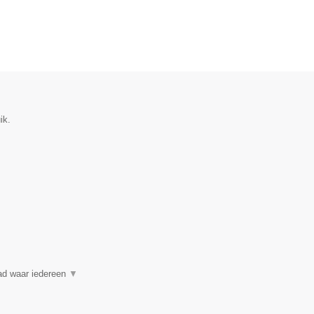
ik.
ad waar iedereen
▼