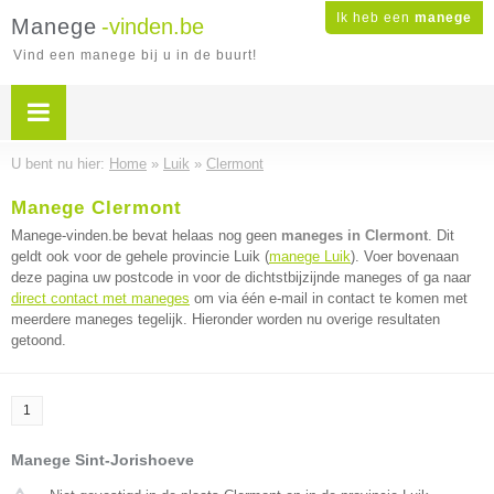
Ik heb een
manege
Manege
-vinden.be
Vind een manege bij u in de buurt!
U bent nu hier:
Home
»
Luik
»
Clermont
Manege Clermont
Manege-vinden.be bevat helaas nog geen
maneges in Clermont
. Dit
geldt ook voor de gehele provincie Luik (
manege Luik
). Voer bovenaan
deze pagina uw postcode in voor de dichtstbijzijnde maneges of ga naar
direct contact met maneges
om via één e-mail in contact te komen met
meerdere maneges tegelijk. Hieronder worden nu overige resultaten
getoond.
1
Manege Sint-Jorishoeve