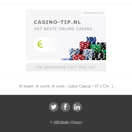
Uw advertentie hier? Mail ons
Ik kwam, ik zocht, ik vond - Julius Caesar / 47 v.Chr. ;)
©
JBB Media
|
Privacy