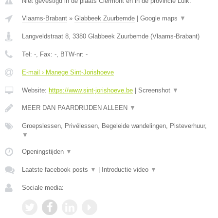
Niet gevestigd in de plaats Clermont en in de provincie Luik.
Vlaams-Brabant
»
Glabbeek Zuurbemde
|
Google maps
▼
Langveldstraat 8
,
3380
Glabbeek Zuurbemde
(
Vlaams-Brabant
)
Tel:
-
, Fax:
-
, BTW-nr:
-
E-mail › Manege Sint-Jorishoeve
Website:
https://www.sint-jorishoeve.be
|
Screenshot
▼
MEER DAN PAARDRIJDEN ALLEEN
▼
Groepslessen, Privélessen, Begeleide wandelingen, Pisteverhuur,
▼
Openingstijden
▼
Laatste facebook posts
▼
|
Introductie video
▼
Sociale media: