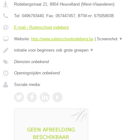
Rodebergstraat 21
,
8954
Heuvelland
(
West-Vlaanderen
)
Tel:
0496793440
, Fax:
057447457
, BTW-nr:
675058038
E-mail › Ruiterschool rodeberg
Website:
http://www.ruiterschoolrodeberg.be
|
Screenshot
▼
initiatie voor beginners ook grote groepen
▼
Diensten onbekend
Openingstijden onbekend
Sociale media: