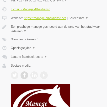
Tel:
+32 499 50 17 41
, Fax:
-
, BTW-nr:
-
E-mail › Manege Alberdienst
Website:
https://manege-alberdienst.be/
|
Screenshot
▼
Een prachtige manege gesitueerd aan de rand van het stad waar
iedereen
▼
Diensten onbekend
Openingstijden
▼
Laatste facebook posts
▼
Sociale media: