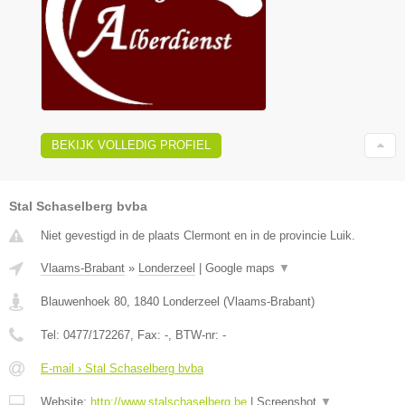
BEKIJK VOLLEDIG PROFIEL
Stal Schaselberg bvba
Niet gevestigd in de plaats Clermont en in de provincie Luik.
Vlaams-Brabant
»
Londerzeel
|
Google maps
▼
Blauwenhoek 80
,
1840
Londerzeel
(
Vlaams-Brabant
)
Tel:
0477/172267
, Fax:
-
, BTW-nr:
-
E-mail › Stal Schaselberg bvba
Website:
http://www.stalschaselberg.be
|
Screenshot
▼