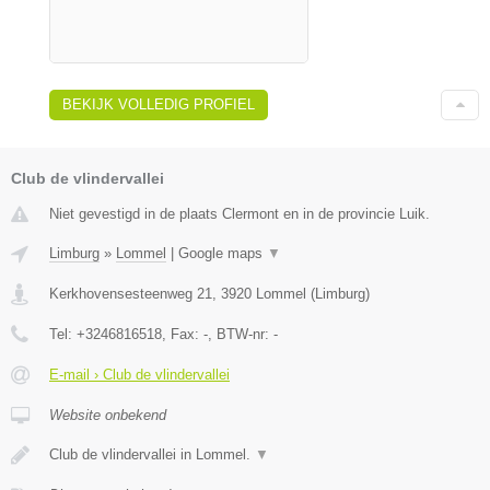
BEKIJK VOLLEDIG PROFIEL
Club de vlindervallei
Niet gevestigd in de plaats Clermont en in de provincie Luik.
Limburg
»
Lommel
|
Google maps
▼
Kerkhovensesteenweg 21
,
3920
Lommel
(
Limburg
)
Tel:
+3246816518
, Fax:
-
, BTW-nr:
-
E-mail › Club de vlindervallei
Website onbekend
Club de vlindervallei in Lommel.
▼