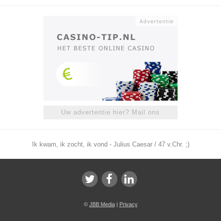
Uw advertentie hier? Mail ons
Ik kwam, ik zocht, ik vond - Julius Caesar / 47 v.Chr. ;)
©
JBB Media
|
Privacy