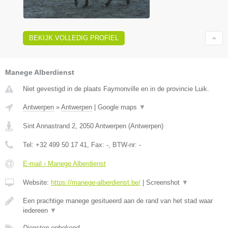
BEKIJK VOLLEDIG PROFIEL
Manege Alberdienst
Niet gevestigd in de plaats Faymonville en in de provincie Luik.
Antwerpen
»
Antwerpen
|
Google maps
▼
Sint Annastrand 2
,
2050
Antwerpen
(
Antwerpen
)
Tel:
+32 499 50 17 41
, Fax:
-
, BTW-nr:
-
E-mail › Manege Alberdienst
Website:
https://manege-alberdienst.be/
|
Screenshot
▼
Een prachtige manege gesitueerd aan de rand van het stad waar
iedereen
▼
Diensten onbekend