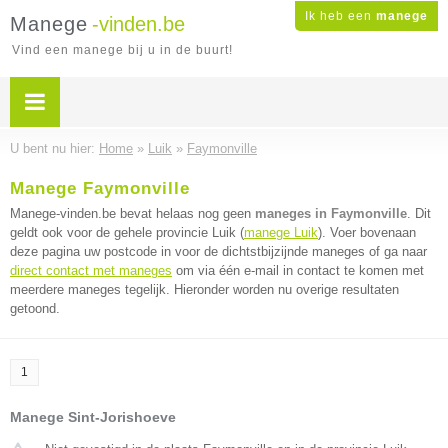
Ik heb een
manege
Manege
-vinden.be
Vind een manege bij u in de buurt!
U bent nu hier:
Home
»
Luik
»
Faymonville
Manege Faymonville
Manege-vinden.be bevat helaas nog geen
maneges in Faymonville
. Dit
geldt ook voor de gehele provincie Luik (
manege Luik
). Voer bovenaan
deze pagina uw postcode in voor de dichtstbijzijnde maneges of ga naar
direct contact met maneges
om via één e-mail in contact te komen met
meerdere maneges tegelijk. Hieronder worden nu overige resultaten
getoond.
1
Manege Sint-Jorishoeve