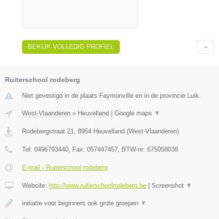
BEKIJK VOLLEDIG PROFIEL
Ruiterschool rodeberg
Niet gevestigd in de plaats Faymonville en in de provincie Luik.
West-Vlaanderen
»
Heuvelland
|
Google maps
▼
Rodebergstraat 21
,
8954
Heuvelland
(
West-Vlaanderen
)
Tel:
0496793440
, Fax:
057447457
, BTW-nr:
675058038
E-mail › Ruiterschool rodeberg
Website:
http://www.ruiterschoolrodeberg.be
|
Screenshot
▼
initiatie voor beginners ook grote groepen
▼