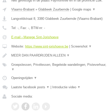
Niet gevestigd in de plaats Faymonville en in de provincie Luik.
Vlaams-Brabant
»
Glabbeek Zuurbemde
|
Google maps
▼
Langveldstraat 8
,
3380
Glabbeek Zuurbemde
(
Vlaams-Brabant
)
Tel:
-
, Fax:
-
, BTW-nr:
-
E-mail › Manege Sint-Jorishoeve
Website:
https://www.sint-jorishoeve.be
|
Screenshot
▼
MEER DAN PAARDRIJDEN ALLEEN
▼
Groepslessen, Privélessen, Begeleide wandelingen, Pisteverhuur,
▼
Openingstijden
▼
Laatste facebook posts
▼
|
Introductie video
▼
Sociale media: