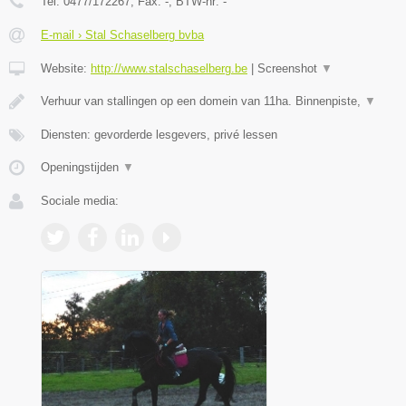
Tel:
0477/172267
, Fax:
-
, BTW-nr:
-
E-mail › Stal Schaselberg bvba
Website:
http://www.stalschaselberg.be
|
Screenshot
▼
Verhuur van stallingen op een domein van 11ha. Binnenpiste,
▼
Diensten: gevorderde lesgevers, privé lessen
Openingstijden
▼
Sociale media: