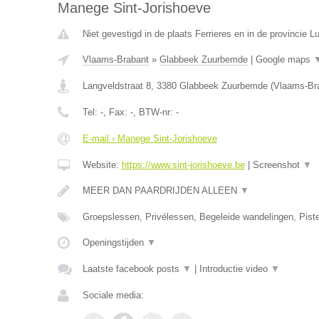
Manege Sint-Jorishoeve
Niet gevestigd in de plaats Ferrieres en in de provincie Lu
Vlaams-Brabant
»
Glabbeek Zuurbemde
|
Google maps
Langveldstraat 8
,
3380
Glabbeek Zuurbemde
(
Vlaams-Br
Tel:
-
, Fax:
-
, BTW-nr:
-
E-mail › Manege Sint-Jorishoeve
Website:
https://www.sint-jorishoeve.be
|
Screenshot
▼
MEER DAN PAARDRIJDEN ALLEEN
▼
Groepslessen, Privélessen, Begeleide wandelingen, Pist
Openingstijden
▼
Laatste facebook posts
▼
|
Introductie video
▼
Sociale media: