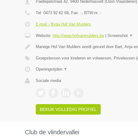
Paellepelstraat 42
,
9400
Nederhasselt
(
Oost-Vlaanderen
)
Tel:
0473 92 62 68
, Fax:
-
, BTW-nr:
-
E-mail › Bvba Hof Van Mulders
Website:
http://www.hofvanmulders.be
|
Screenshot
▼
Manege Hof Van Mulders wordt gerund door Bart, Anja e
Groepslessen voor kinderen en volwassen, Privelessen 
Openingstijden
▼
Sociale media:
BEKIJK VOLLEDIG PROFIEL
Club de vlindervallei