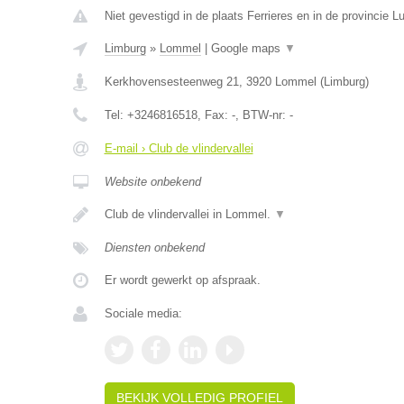
Niet gevestigd in de plaats Ferrieres en in de provincie Lu
Limburg
»
Lommel
|
Google maps
▼
Kerkhovensesteenweg 21
,
3920
Lommel
(
Limburg
)
Tel:
+3246816518
, Fax:
-
, BTW-nr:
-
E-mail › Club de vlindervallei
Website onbekend
Club de vlindervallei in Lommel.
▼
Diensten onbekend
Er wordt gewerkt op afspraak.
Sociale media:
BEKIJK VOLLEDIG PROFIEL