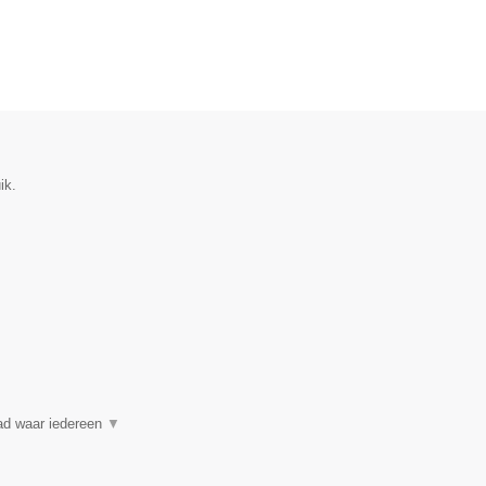
ik.
ad waar iedereen
▼