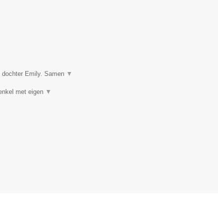
n dochter Emily. Samen
▼
(enkel met eigen
▼