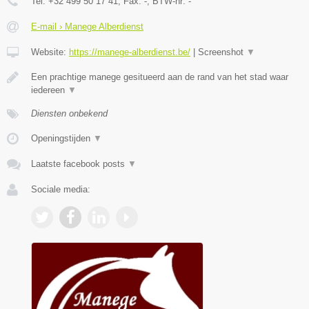
Tel:
+32 499 50 17 41
, Fax:
-
, BTW-nr:
-
E-mail › Manege Alberdienst
Website:
https://manege-alberdienst.be/
|
Screenshot
▼
Een prachtige manege gesitueerd aan de rand van het stad waar
iedereen
▼
Diensten onbekend
Openingstijden
▼
Laatste facebook posts
▼
Sociale media: