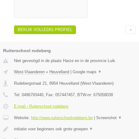
BEKIJK VOLLEDIG PROFIEL
Ruiterschool rodeberg
Niet gevestigd in de plaats Harze en in de provincie Luik.
West-Vlaanderen
»
Heuvelland
|
Google maps
▼
Rodebergstraat 21
,
8954
Heuvelland
(
West-Vlaanderen
)
Tel:
0496793440
, Fax:
057447457
, BTW-nr:
675058038
E-mail › Ruiterschool rodeberg
Website:
http://www.ruiterschoolrodeberg.be
|
Screenshot
▼
initiatie voor beginners ook grote groepen
▼