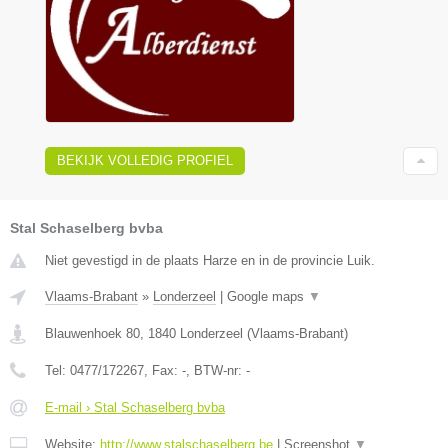
BEKIJK VOLLEDIG PROFIEL
Stal Schaselberg bvba
Niet gevestigd in de plaats Harze en in de provincie Luik.
Vlaams-Brabant
»
Londerzeel
|
Google maps
▼
Blauwenhoek 80
,
1840
Londerzeel
(
Vlaams-Brabant
)
Tel:
0477/172267
, Fax:
-
, BTW-nr:
-
E-mail › Stal Schaselberg bvba
Website:
http://www.stalschaselberg.be
|
Screenshot
▼