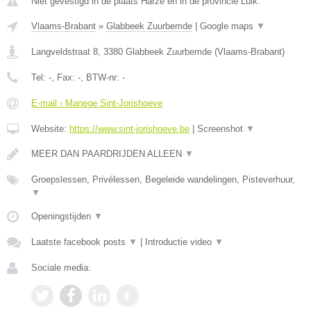
Niet gevestigd in de plaats Harze en in de provincie Luik.
Vlaams-Brabant
»
Glabbeek Zuurbemde
|
Google maps
▼
Langveldstraat 8
,
3380
Glabbeek Zuurbemde
(
Vlaams-Brabant
)
Tel:
-
, Fax:
-
, BTW-nr:
-
E-mail › Manege Sint-Jorishoeve
Website:
https://www.sint-jorishoeve.be
|
Screenshot
▼
MEER DAN PAARDRIJDEN ALLEEN
▼
Groepslessen, Privélessen, Begeleide wandelingen, Pisteverhuur,
▼
Openingstijden
▼
Laatste facebook posts
▼
|
Introductie video
▼
Sociale media: