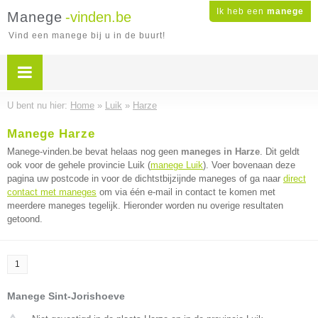
Ik heb een
manege
Manege
-vinden.be
Vind een manege bij u in de buurt!
U bent nu hier:
Home
»
Luik
»
Harze
Manege Harze
Manege-vinden.be bevat helaas nog geen
maneges in Harze
. Dit geldt
ook voor de gehele provincie Luik (
manege Luik
). Voer bovenaan deze
pagina uw postcode in voor de dichtstbijzijnde maneges of ga naar
direct
contact met maneges
om via één e-mail in contact te komen met
meerdere maneges tegelijk. Hieronder worden nu overige resultaten
getoond.
1
Manege Sint-Jorishoeve