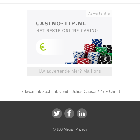
Uw advertentie hier? Mail ons
Ik kwam, ik zocht, ik vond - Julius Caesar / 47 v.Chr. ;)
©
JBB Media
|
Privacy