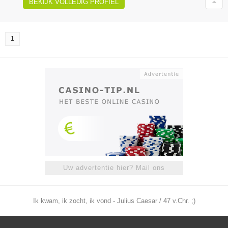
BEKIJK VOLLEDIG PROFIEL
1
Uw advertentie hier? Mail ons
Ik kwam, ik zocht, ik vond - Julius Caesar / 47 v.Chr. ;)