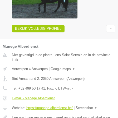
BEKIJK VOLLEDIG PROFIEL
Manege Alberdienst
Niet gevestigd in de plaats Lens Saint Servais en in de provincie
Luik.
Antwerpen
»
Antwerpen
|
Google maps
▼
Sint Annastrand 2
,
2050
Antwerpen
(
Antwerpen
)
Tel:
+32 499 50 17 41
, Fax:
-
, BTW-nr:
-
E-mail › Manege Alberdienst
Website:
https://manege-alberdienst.be/
|
Screenshot
▼
Een prachtige manege gesitueerd aan de rand van het stad waar