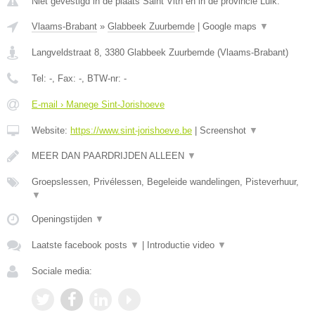
Niet gevestigd in de plaats Saint Vith en in de provincie Luik.
Vlaams-Brabant
»
Glabbeek Zuurbemde
|
Google maps
▼
Langveldstraat 8
,
3380
Glabbeek Zuurbemde
(
Vlaams-Brabant
)
Tel:
-
, Fax:
-
, BTW-nr:
-
E-mail › Manege Sint-Jorishoeve
Website:
https://www.sint-jorishoeve.be
|
Screenshot
▼
MEER DAN PAARDRIJDEN ALLEEN
▼
Groepslessen, Privélessen, Begeleide wandelingen, Pisteverhuur,
▼
Openingstijden
▼
Laatste facebook posts
▼
|
Introductie video
▼
Sociale media: