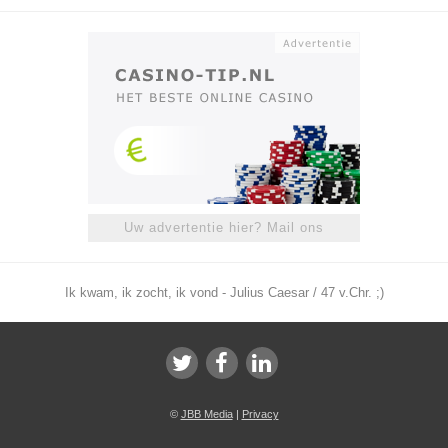
Uw advertentie hier? Mail ons
Ik kwam, ik zocht, ik vond - Julius Caesar / 47 v.Chr. ;)
©
JBB Media
|
Privacy