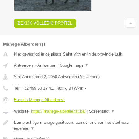
BEKIJK VOLLEDIG PROFIEL
Manege Alberdienst
Niet gevestigd in de plaats Saint Vith en in de provincie Luik.
Antwerpen
»
Antwerpen
|
Google maps
▼
Sint Annastrand 2
,
2050
Antwerpen
(
Antwerpen
)
Tel:
+32 499 50 17 41
, Fax:
-
, BTW-nr:
-
E-mail › Manege Alberdienst
Website:
https://manege-alberdienst.be/
|
Screenshot
▼
Een prachtige manege gesitueerd aan de rand van het stad waar
iedereen
▼
Diensten onbekend