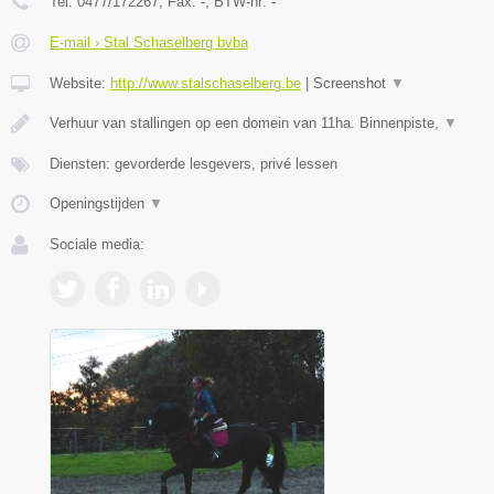
Tel:
0477/172267
, Fax:
-
, BTW-nr:
-
E-mail › Stal Schaselberg bvba
Website:
http://www.stalschaselberg.be
|
Screenshot
▼
Verhuur van stallingen op een domein van 11ha. Binnenpiste,
▼
Diensten: gevorderde lesgevers, privé lessen
Openingstijden
▼
Sociale media: