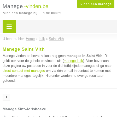
Ik heb een
manege
Manege
-vinden.be
Vind een manege bij u in de buurt!
U bent nu hier:
Home
»
Luik
»
Saint Vith
Manege Saint Vith
Manege-vinden.be bevat helaas nog geen
maneges in Saint Vith
. Dit
geldt ook voor de gehele provincie Luik (
manege Luik
). Voer bovenaan
deze pagina uw postcode in voor de dichtstbijzijnde maneges of ga naar
direct contact met maneges
om via één e-mail in contact te komen met
meerdere maneges tegelijk. Hieronder worden nu overige resultaten
getoond.
1
Manege Sint-Jorishoeve