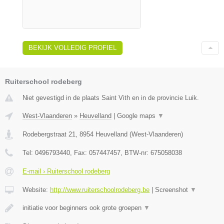
BEKIJK VOLLEDIG PROFIEL
Ruiterschool rodeberg
Niet gevestigd in de plaats Saint Vith en in de provincie Luik.
West-Vlaanderen
»
Heuvelland
|
Google maps
▼
Rodebergstraat 21
,
8954
Heuvelland
(
West-Vlaanderen
)
Tel:
0496793440
, Fax:
057447457
, BTW-nr:
675058038
E-mail › Ruiterschool rodeberg
Website:
http://www.ruiterschoolrodeberg.be
|
Screenshot
▼
initiatie voor beginners ook grote groepen
▼