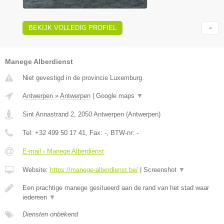
BEKIJK VOLLEDIG PROFIEL
Manege Alberdienst
Niet gevestigd in de provincie Luxemburg.
Antwerpen
»
Antwerpen
|
Google maps
▼
Sint Annastrand 2
,
2050
Antwerpen
(
Antwerpen
)
Tel:
+32 499 50 17 41
, Fax:
-
, BTW-nr:
-
E-mail › Manege Alberdienst
Website:
https://manege-alberdienst.be/
|
Screenshot
▼
Een prachtige manege gesitueerd aan de rand van het stad waar
iedereen
▼
Diensten onbekend