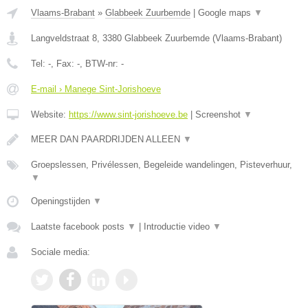
Vlaams-Brabant
»
Glabbeek Zuurbemde
|
Google maps
▼
Langveldstraat 8
,
3380
Glabbeek Zuurbemde
(
Vlaams-Brabant
)
Tel:
-
, Fax:
-
, BTW-nr:
-
E-mail › Manege Sint-Jorishoeve
Website:
https://www.sint-jorishoeve.be
|
Screenshot
▼
MEER DAN PAARDRIJDEN ALLEEN
▼
Groepslessen, Privélessen, Begeleide wandelingen, Pisteverhuur,
▼
Openingstijden
▼
Laatste facebook posts
▼
|
Introductie video
▼
Sociale media: